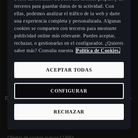
Nuevo CUPRA Raval
terceros para guardar datos de tu actividad. Con
ellas, podemos analizar el tráfico de la web y darte
Nuevo CUPRA Born 2026
una experiencia completa y personalizada. Algunas
Nuevo CUPRA Tavascan - SUV eléctrico
cookies se comparten con terceros para mostrarte
CUPRA Terramar - SUV híbrido enchufable
publicidad online más relevante. Puedes aceptar,
rechazar, o gestionarlas en el configurador. ¿Quieres
CUPRA Formentor e-Hybrid
saber más? Consulta nuestra
Política de Cookies.
CUPRA León e-HYBRID
CUPRA León Sportstourer
ACEPTAR TODAS
CUPRA Ateca - SUV compacto
Gama CUPRA e-HYBRID - coches híbridos enchufables
CONFIGURAR
Descubre CUPRA
Puntos de venta y talleres CUPRA cerca de ti
RECHAZAR
Beneficios CUPRA Approved
Coches de ocasión en stock
Ofertas de coches nuevos CUPRA