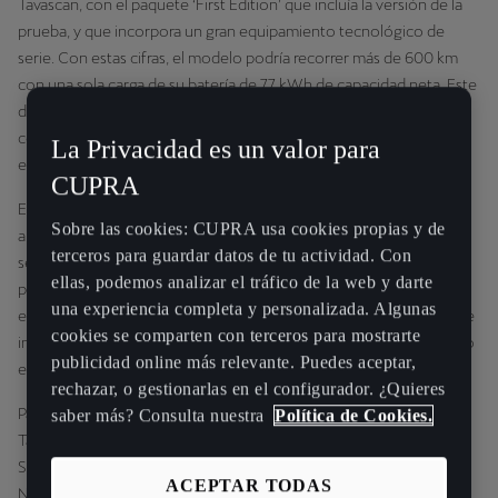
Tavascan, con el paquete ‘First Edition’ que incluía la versión de la
prueba, y que incorpora un gran equipamiento tecnológico de
serie. Con estas cifras, el modelo podría recorrer más de 600 km
con una sola carga de su batería de 77 kWh de capacidad neta. Este
dato refuerza la capacidad del modelo para ofrecer una
conducción eficiente sin comprometer el rendimiento y la
La Privacidad es un valor para
emoción de conducción que aporta el Tavascan.
CUPRA
El recorrido del ‘CUPRA Tavascan Challenge’ tuvo lugar por los
Sobre las cookies: CUPRA usa cookies propias y de
alrededores de la sierra norte de Madrid, y abarcó carreteras
terceros para guardar datos de tu actividad. Con
secundarias y diversos puertos de montaña, con desniveles
ellas, podemos analizar el tráfico de la web y darte
pronunciados y curvas cerradas que pusieron a prueba la gestión
una experiencia completa y personalizada. Algunas
energética y el comportamiento dinámico del modelo. Además, se
cookies se comparten con terceros para mostrarte
incluyó un tramo de autovía, simulando un uso realista del vehículo
publicidad online más relevante. Puedes aceptar,
en desplazamientos diarios.
rechazar, o gestionarlas en el configurador. ¿Quieres
Para lograr una conducción todavía más eficiente del CUPRA
saber más? Consulta nuestra
Política de Cookies.
Tavascan, los participantes contaron con los consejos de Ángel
Suárez, Gerente de física de vehículo de CUPRA, y María García
ACEPTAR TODAS
Navas, responsable de aerodinámica, CO
y prestaciones de
2