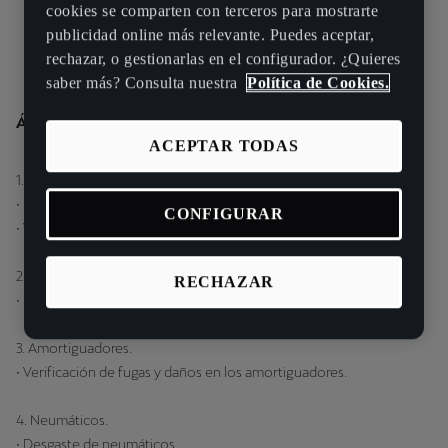
cookies se comparten con terceros para mostrarte
publicidad online más relevante. Puedes aceptar,
rechazar, o gestionarlas en el configurador. ¿Quieres
saber más? Consulta nuestra
Política de Cookies.
Áreas clave:
ACEPTAR TODAS
1. Motor y caja de cambios.
• Control del estado del motor.
CONFIGURAR
• Verificación de daños y anomalias de la caja de cambios.
2. Líquido de frenos.
RECHAZAR
• Nivel y calidad del líquido de frenos.
3. Amortiguadores.
• Verificación de fugas y daños en los amortiguadores.
4. Neumáticos.
• Desgaste de neumáticos.