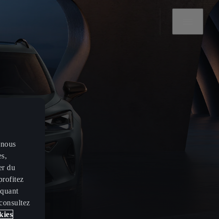
 nous
es,
er du
profitez
iquant
 consultez
kies