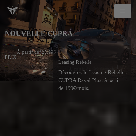
NOUVELLE CUPRA
À partir de*
25.995
€
|
PRIX
LOYER
Leasing Rebelle
1
À partir de
199
€ /mois
Découvrez le Leasing Rebelle
CUPRA Raval Plus, à partir
de 199€/mois.