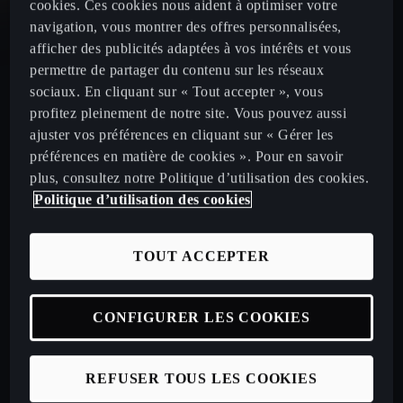
cookies. Ces cookies nous aident à optimiser votre
navigation, vous montrer des offres personnalisées,
CUPRA Leon
afficher des publicités adaptées à vos intérêts et vous
permettre de partager du contenu sur les réseaux
CUPRA Leon Sportstourer
sociaux. En cliquant sur « Tout accepter », vous
profitez pleinement de notre site. Vous pouvez aussi
ajuster vos préférences en cliquant sur « Gérer les
CUPRA Ateca 2020
préférences en matière de cookies ». Pour en savoir
plus, consultez notre Politique d’utilisation des cookies.
Politique d’utilisation des cookies
Configurez votre CUPRA
TOUT ACCEPTER
Véhicules neufs disponibles en stock
CONFIGURER LES COOKIES
Nos offres LLD à particuliers
Nos offres LLD Business
REFUSER TOUS LES COOKIES