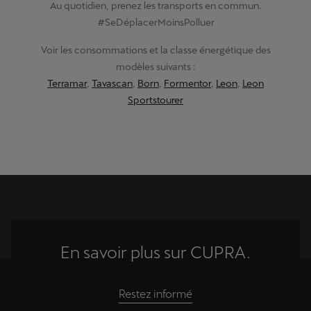
Au quotidien, prenez les transports en commun.
#SeDéplacerMoinsPolluer
Voir les consommations et la classe énergétique des
modèles suivants :
Terramar
,
Tavascan
,
Born
,
Formentor
,
Leon
,
Leon
Sportstourer
En savoir plus sur CUPRA.
Restez informé