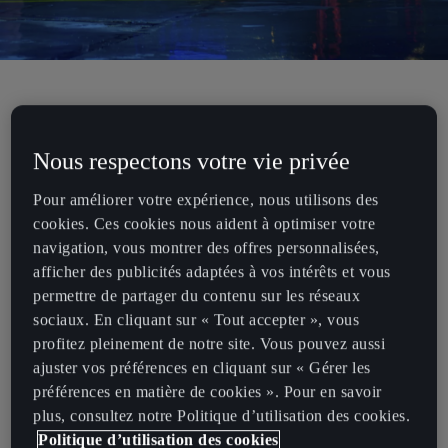
Notre collaboration avec le principal festival d'Europe, Primavera
Sound, passe au chapitre suivant, avec 2023 qui promet d'être une
Nous respectons votre vie privée
nouvelle année d'opportunités passionnantes.
Pour améliorer votre expérience, nous utilisons des
La prochaine édition réunira les derniers et meilleurs talents
cookies. Ces cookies nous aident à optimiser votre
musicaux, non seulement à Barcelone, mais pour la toute première
navigation, vous montrer des offres personnalisées,
fois, Madrid accueillera également l'événement. En collaboration
afficher des publicités adaptées à vos intérêts et vous
avec Primavera Sound, nous présenterons le line-up, qui sera le
permettre de partager du contenu sur les réseaux
même dans les deux villes, et nous offrirons également un aperçu
sociaux. En cliquant sur « Tout accepter », vous
de notre avenir dans une nouvelle expérience dynamique via une
profitez pleinement de notre site. Vous pouvez aussi
vidéo qui mélange les mondes réel et virtuel.
ajuster vos préférences en cliquant sur « Gérer les
Les festivals, dans deux villes emblématiques, se reflètent l'un l'autre,
préférences en matière de cookies ». Pour en savoir
à l'image du concept de lancement de l'événement : "Mirroring you,
plus, consultez notre Politique d’utilisation des cookies.
I'll be your Mirror".
Politique d’utilisation des cookies