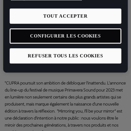
TOUT ACCEPTER
CONFIGURER LES COOKIES
REFUSER TOUS LES COOKIES
Présentation du CUPRA Tavascan
"CUPRA poursuit son ambition de débloquer l'inattendu. L'annonce
du line-up du festival de musique Primavera Sound pour 2023 met
en lumière non seulement certains des plus grands artistes qui se
produisent, mais marque également la naissance d'une nouvelle
édition à travers la réflexion. "Mirroring you, I'll be your mirror" est
une déclaration d'intention à notre public : nous voulons être le
miroir des prochaines générations, à travers nos produits et nos