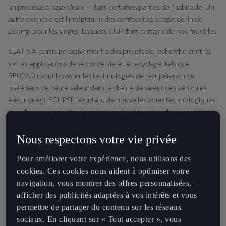
un procédé à base d’eau — dans certaines parties de l’habitacle. Un
autre exemple est l’intégration des composites à base de lin de
Bcomp pour les sièges-baquets CUP dans certains de nos modèles.
SEAT S.A. participe activement à des projets de recherche centrés
sur les applications de seconde vie et le recyclage, tels que
RELOAD (pour booster les technologies de récupération de
matériaux de haute valeur dans la chaîne de valeur des véhicules
électriques), ECLIPSE (étudiant de nouvelles voies technologiques
pour le recyclage et la récupération des déchets polymères
complexes en fin de cycle des véhicules) et TREASURE (pour
évaluer différents scénarios d’économie circulaire dans le secteur
Nous respectons votre vie privée
automobile).
Pour améliorer votre expérience, nous utilisons des
cookies. Ces cookies nous aident à optimiser votre
Véhicules hors d’usage (ELV)
navigation, vous montrer des offres personnalisées,
afficher des publicités adaptées à vos intérêts et vous
permettre de partager du contenu sur les réseaux
L’énergie et les matières premières sont des ressources limitées de
sociaux. En cliquant sur « Tout accepter », vous
notre planète. CUPRA met donc un point d’honneur à les utiliser de