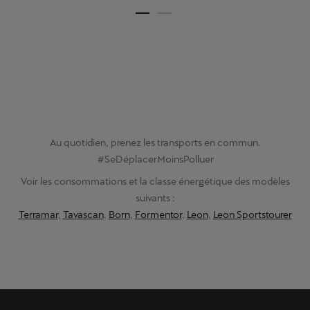
Au quotidien, prenez les transports en commun.
#SeDéplacerMoinsPolluer
Voir les consommations et la classe énergétique des modèles
suivants :
Terramar
,
Tavascan
,
Born
,
Formentor
,
Leon
,
Leon Sportstourer