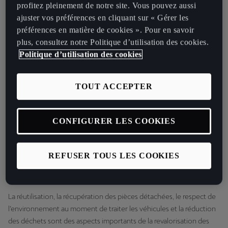
profitez pleinement de notre site. Vous pouvez aussi
manière responsable. C’est pourquoi une de nos priorités est
ajuster vos préférences en cliquant sur « Gérer les
d’œuvrer à mettre en place une économie circulaire : pour qu’à la
préférences en matière de cookies ». Pour en savoir
fin de sa vie utile, un produit ne soit plus mis éliminé, mais qu’il soit
plus, consultez notre Politique d’utilisation des cookies.
réutilisé comme matière première. Notre gestion environnementale
Politique d’utilisation des cookies
se veut globale et s’articule dès lors en trois phases : elle
commence dès la conception et la production des modèles, se
poursuit par l’optimisation de l’assistance technique CUPRA et
TOUT ACCEPTER
prend fin avec une reconversion adaptée des véhicules et de leurs
pièces à la fin de leur vie utile.
CONFIGURER LES COOKIES
Récupération
REFUSER TOUS LES COOKIES
Production respectueuse de l’environnement et conception
orientée vers le recyclage
La réutilisation, la récupération des pièces détachées, le respect de
l’environnement au moment de traiter les véhicules et la réduction
des déchets sont des aspects importants de la revalorisation des