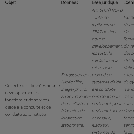
Objet
Données
Base juridique
Exem
Art. 6(1)(f) RGPD
– intérêts
Extra
légitimes de
d'enr
SEAT/le tiers
de
pour le
l'env
développement,
du vé
les tests, la
des s
validation et la
stric
mise sur le
défin
Enregistrements
marché de
exemp
(vidéo/film,
systèmes d'aide
d'urg
Collecte des données pour le
image/photo,
à la conduite
manœ
développement des
audio), données
pertinents pour
d'évi
fonctions et de services
de localisation
la sécurité, pour
souda
d'aide à la conduite et de
(données de
la sécurité active
dével
conduite automatisée
localisation
et passive,
fonct
stationnaire)
jusqu'aux
servic
systèmes de
la co