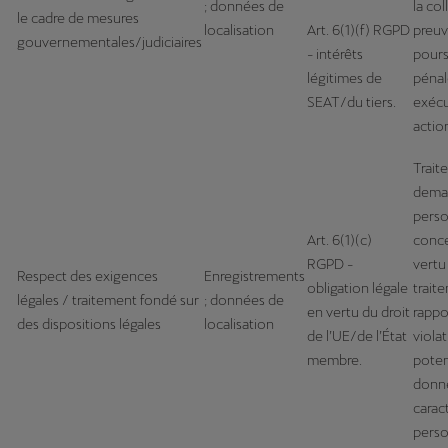
; données de
la co
le cadre de mesures
localisation
Art. 6(1)(f) RGPD
preuv
gouvernementales/judiciaires
- intérêts
pours
légitimes de
pénal
SEAT/du tiers.
exécu
action
Trait
dema
pers
Art. 6(1)(c)
conc
RGPD -
vertu
Respect des exigences
Enregistrements
obligation légale
trait
légales / traitement fondé sur
; données de
en vertu du droit
rappo
des dispositions légales
localisation
de l’UE/de l’État
viola
membre.
poten
donn
carac
perso