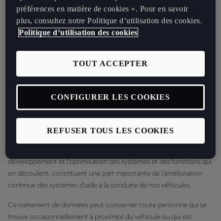
conduite et de conduite automatisée
(fonctions ADAS),
préférences en matière de cookies ». Pour en savoir
nécessaires à l'homologation des futurs véhicules, ainsi que les
plus, consultez notre Politique d’utilisation des cookies.
services et fonctions liés au véhicule, qui peuvent être utiles pour
Politique d’utilisation des cookies
accroître la sécurité routière en général. L'enregistrement et le
traitement des données sont effectués dans des situations de trafic
TOUT ACCEPTER
prédéfinies et spécifiques, au moyen d'événements ou de
campagnes créés à cet effet, en utilisant des capteurs et des
technologies d'acquisition d'images. Ces « événements » ou
CONFIGURER LES COOKIES
situations de trafic peuvent être des situations critiques pour la
sécurité, telles que des freinages d'urgence, ou des particularités
locales, telles que des marquages de voie défectueux, des
REFUSER TOUS LES COOKIES
panneaux de signalisation spécifiques. La reconnaissance de ces
situations critiques pour la sécurité routière, ainsi que le
développement et l'optimisation des systèmes et des fonctions qui
en découlent, constituent une part importante de l'amélioration
continue des systèmes d'aide à la conduite de nos véhicules.
Ce traitement de données peut concerner toute personne qui se
trouve occasionnellement à proximité du véhicule ou qui est