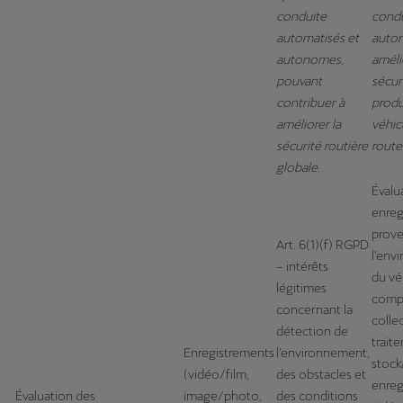
conduite
condu
automatisés et
autom
autonomes,
améli
pouvant
sécur
contribuer à
produ
améliorer la
véhic
sécurité routière
route
globale.
Évalu
enreg
prove
Art. 6(1)(f) RGPD
l'env
– intérêts
du vé
légitimes
compr
concernant la
collec
détection de
trait
Enregistrements
l’environnement,
stock
(vidéo/film,
des obstacles et
enreg
Évaluation des
image/photo,
des conditions