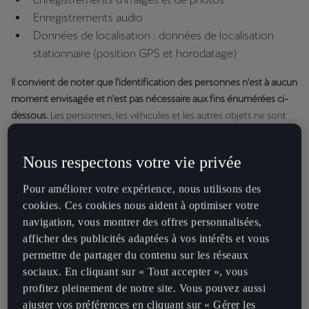
Enregistrements audio
Données de localisation : données de localisation
stationnaire (position GPS et horodatage)
Il convient de noter que l'identification des personnes n'est à aucun
moment envisagée et n'est pas nécessaire aux fins énumérées ci-
dessous.
Les personnes, les véhicules et les autres objets ne sont
considérés comme des « objets » que dans le contexte de
situations liées à la circulation et à l'environnement, par exemple
Nous respectons votre vie privée
« piéton sur le bord droit de la route ». Sans votre contribution
active et la fourniture de données supplémentaires, nous ne serons
Pour améliorer votre expérience, nous utilisons des
pas en mesure d'attribuer les données collectées à une personne
cookies. Ces cookies nous aident à optimiser votre
physique.
navigation, vous montrer des offres personnalisées,
afficher des publicités adaptées à vos intérêts et vous
3. Dans quel but traitons-nous vos données et quelle est la base
permettre de partager du contenu sur les réseaux
juridique ?
sociaux. En cliquant sur « Tout accepter », vous
L'enregistrement et le traitement des données ont pour objectif
profitez pleinement de notre site. Vous pouvez aussi
principal
de développer et d'améliorer les fonctions d'aide à la
ajuster vos préférences en cliquant sur « Gérer les