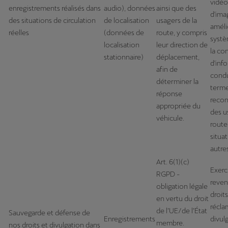
vidéo
enregistrements réalisés dans
audio), données
ainsi que des
d'ima
des situations de circulation
de localisation
usagers de la
améli
réelles
(données de
route, y compris
systè
localisation
leur direction de
la co
stationnaire)
déplacement,
d'inf
afin de
cond
déterminer la
terme
réponse
recon
appropriée du
des u
véhicule.
route
situa
autre
Art. 6(1)(c)
Exerc
RGPD -
reven
obligation légale
droit
en vertu du droit
récla
de l’UE/de l’État
Sauvegarde et défense de
Enregistrements
divul
membre.
nos droits et divulgation dans