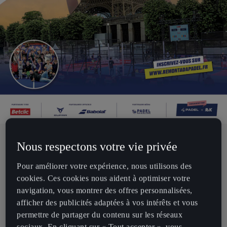
Nous respectons votre vie privée
Les finales du plus grand tournoi amateur de padel en
France se dérouleront du 13 au 15 juin 2025 sur un
Pour améliorer votre expérience, nous utilisons des
terrain de padel éphémère installé sur les quais de
cookies. Ces cookies nous aident à optimiser votre
Seine, devant la péniche « Gustave » des Vedettes de
navigation, vous montrer des offres personnalisées,
afficher des publicités adaptées à vos intérêts et vous
Paris
permettre de partager du contenu sur les réseaux
Un week-end entièrement dédié au padel, rythmé par
sociaux. En cliquant sur « Tout accepter », vous