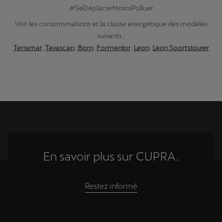
#SeDéplacerMoinsPolluer
Voir les consommations et la classe énergétique des modèles
suivants :
Terramar
,
Tavascan
,
Born
,
Formentor
,
Leon
,
Leon Sportstourer
En savoir plus sur CUPRA.
Restez informé