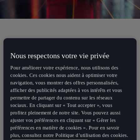
Ce que vous voyez est virtuel, ce que
vous conduisez est bien réel.
Nous respectons votre vie privée
Pour améliorer votre expérience, nous utilisons des
Notre intention de constamment faire passer la marque CUPRA au
cookies. Ces cookies nous aident à optimiser votre
niveau supérieur nous amène à ne jamais manquer les nouvelles
navigation, vous montrer des offres personnalisées,
sorties et expériences pour notre public.
afficher des publicités adaptées à vos intérêts et vous
La course est dans nos gènes et pour marquer notre
permettre de partager du contenu sur les réseaux
4e anniversaire, nous venons tout juste de présenter la
CUPRA
sociaux. En cliquant sur « Tout accepter », vous
Squared Experience
, une expérience de course pas comme les
profitez pleinement de notre site. Vous pouvez aussi
autres. Conduire une voiture de course est une expérience rare
ajuster vos préférences en cliquant sur « Gérer les
mais inoubliable, CUPRA se tourne donc vers le monde virtuel pour
préférences en matière de cookies ». Pour en savoir
vous permettre d’y accéder.
plus, consultez notre Politique d’utilisation des cookies.