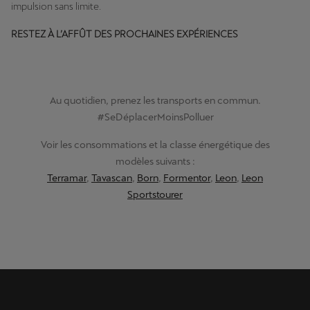
impulsion sans limite.
RESTEZ À L’AFFÛT DES PROCHAINES EXPÉRIENCES
Au quotidien, prenez les transports en commun.
#SeDéplacerMoinsPolluer
Voir les consommations et la classe énergétique des
modèles suivants :
Terramar
,
Tavascan
,
Born
,
Formentor
,
Leon
,
Leon
Sportstourer