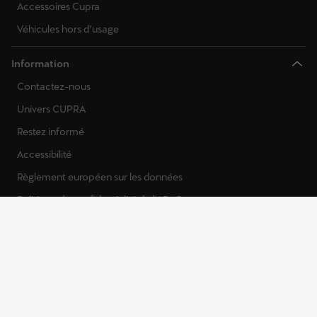
Accessoires Cupra
Véhicules hors d’usage
Information
Contactez-nous
Univers CUPRA
Restez informé
Accessibilité
Règlement européen sur les données
Politique de confidentialité de l'ADAS
Fiche environnementale AGEC