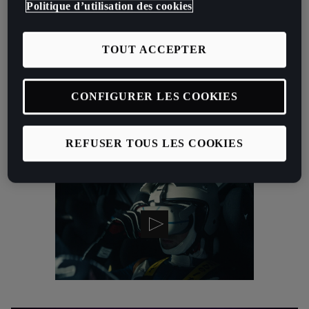
Politique d’utilisation des cookies
Nous avons conçu la première expérience à vivre au-delà des
limites du monde physique. Le concept, né de notre passion pour la
course, a pour objectif d’offrir à tout le monde la possibilité de
TOUT ACCEPTER
ressentir le frisson des circuits. L’expérience sera entièrement
virtuelle, mais la montée d’adrénaline pure qu’elle provoquera sera
CONFIGURER LES COOKIES
bien réelle. Nous l’avons appelée la CUPRA Squared Experience, où
notre véhicule UrbanRebel Racing tout électrique sera la voiture qui
vous fera vivre de nouvelles sensations de conduite de manière
REFUSER TOUS LES COOKIES
révolutionnaire.