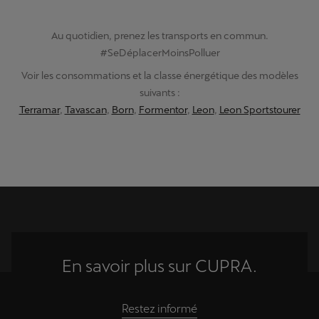
Au quotidien, prenez les transports en commun.
#SeDéplacerMoinsPolluer
Voir les consommations et la classe énergétique des modèles
suivants :
Terramar
,
Tavascan
,
Born
,
Formentor
,
Leon
,
Leon Sportstourer
En savoir plus sur CUPRA.
Restez informé