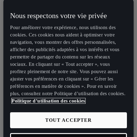
Nous respectons votre vie privée
Pour améliorer votre expérience, nous utilisons des
cookies. Ces cookies nous aident à optimiser votre
navigation, vous montrer des offres personnalisées,
afficher des publicités adaptées à vos intérêts et vous
permettre de partager du contenu sur les réseaux
Quel concept se cache derrière vos sacs en cuir de qualité ? Quelle
sociaux. En cliquant sur « Tout accepter », vous
est la philosophie de votre marque ?
profitez pleinement de notre site. Vous pouvez aussi
ajuster vos préférences en cliquant sur « Gérer les
Personnellement, nous préférons les vieux sacs aux sacs flambant
préférences en matière de cookies ». Pour en savoir
neufs. Nous ne raffolons pas de l’effet « vieilli », et préférons les
plus, consultez notre Politique d’utilisation des cookies.
objets qui ont vraiment vécu. Les accessoires que vous portez
Politique d’utilisation des cookies
racontent une histoire, celle de votre vie. Seul le temps peut
apporter sa touche finale de style aux articles en cuir. Selon nous,
respecter l’environnement, c’est fabriquer des produits d’excellente
TOUT ACCEPTER
qualité qui résistent au temps.