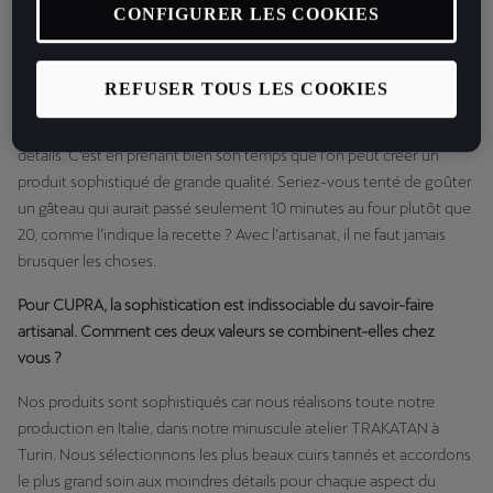
Chez CUPRA, nous sommes convaincus que la sophistication et la
CONFIGURER LES COOKIES
qualité vont de pair. Qu’en pensez-vous ?
Qui dit luxe dit qualité irréprochable. Et qui dit qualité, dit temps : le
REFUSER TOUS LES COOKIES
temps de faire des recherches, de trouver les meilleurs matériaux,
de penser le produit, de le fabriquer, de le tester et de peaufiner ses
détails. C’est en prenant bien son temps que l’on peut créer un
produit sophistiqué de grande qualité. Seriez-vous tenté de goûter
un gâteau qui aurait passé seulement 10 minutes au four plutôt que
20, comme l’indique la recette ? Avec l’artisanat, il ne faut jamais
brusquer les choses.
Pour CUPRA, la sophistication est indissociable du savoir-faire
artisanal. Comment ces deux valeurs se combinent-elles chez
vous ?
Nos produits sont sophistiqués car nous réalisons toute notre
production en Italie, dans notre minuscule atelier TRAKATAN à
Turin. Nous sélectionnons les plus beaux cuirs tannés et accordons
le plus grand soin aux moindres détails pour chaque aspect du