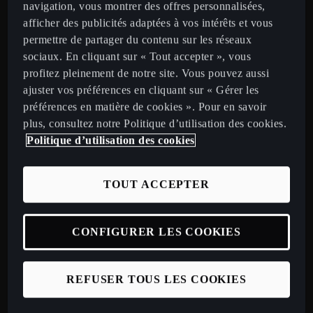
ou une location d’une durée minimale de 24 mois (sauf
navigation, vous montrer des offres personnalisées,
reconduction tacite) de véhicules neufs 100 %
afficher des publicités adaptées à vos intérêts et vous
électriques, qu'il s'agisse de voitures particulières, de
permettre de partager du contenu sur les réseaux
quadricycles (légers ou lourds) ou de véhicules utilitaires
sociaux. En cliquant sur « Tout accepter », vous
légers.
profitez pleinement de notre site. Vous pouvez aussi
ajuster vos préférences en cliquant sur « Gérer les
préférences en matière de cookies ». Pour en savoir
plus, consultez notre Politique d’utilisation des cookies.
Politique d’utilisation des cookies
SUIS-JE ÉLIGIBLE À UNE AIDE CEE ?
TOUT ACCEPTER
Sont éligibles aux aides CEE les particuliers mais aussi les
personnes morales, entreprises et collectivités locales, et
CONFIGURER LES COOKIES
ce quelle que soit leur taille.
Ainsi, selon votre situation, vous bénéficierez d’une aide
comprise entre 315 et 525 € à l’achat ou pour une location
REFUSER TOUS LES COOKIES
de plus de 24 mois d’un véhicule électrique neuf CUPRA.
À noter que le
Bonus écologique
est cumulable avec l'aide