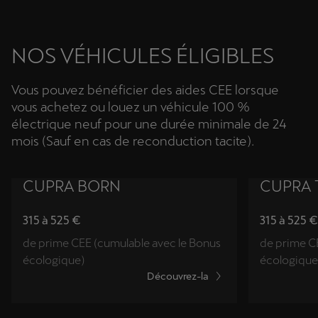
NOS VÉHICULES ÉLIGIBLES
Vous pouvez bénéficier des aides CEE lorsque
vous achetez ou louez un véhicule 100 %
électrique neuf pour une durée minimale de 24
mois (Sauf en cas de reconduction tacite).
CUPRA BORN
CUPRA 
315 à 525 €
315 à 525 €
de prime CEE (cumulable avec le Bonus
de prime C
écologique)
écologique
Découvrez-la