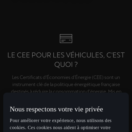
LE CEE POUR LES VÉHICULES, C'EST
QUOI ?
Les Certificats d'Économies d'Énergie (CEE) sont un
instrument clé de la politique énergétique française
destinés à réduire la consommation d'énergie. Mis en
place en 2005, ce dispositif oblige les fournisseurs
d'énergie à effectuer eux-mêmes ou à financer des
Nous respectons votre vie privée
mesures d’économies d’énergie.
Les CEE s’appliquent également au secteur automobile,
Pour améliorer votre expérience, nous utilisons des
permettant de bénéficier d'aides lors de l'acquisition
cookies. Ces cookies nous aident à optimiser votre