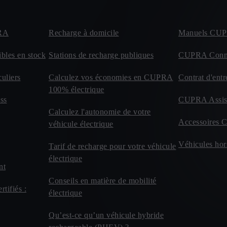
PRA
Recharge à domicile
Manuels CU
bles en stock
Stations de recharge publiques
CUPRA Conn
uliers
Calculez vos économies en CUPRA
Contrat d'entr
100% électrique
ss
CUPRA Assis
Calculez l'autonomie de votre
Accessoires 
véhicule électrique
Véhicules hor
Tarif de recharge pour votre véhicule
électrique
nt
Conseils en matière de mobilité
tifiés :
électrique
Qu’est-ce qu’un véhicule hybride