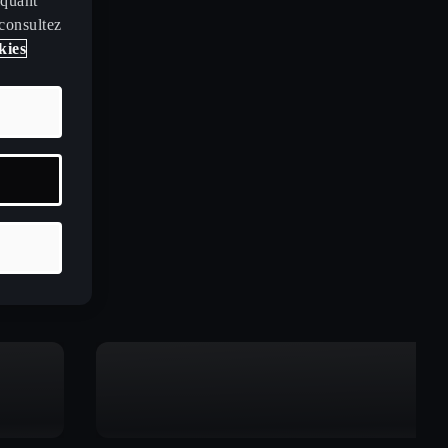
iquant
 consultez
kies