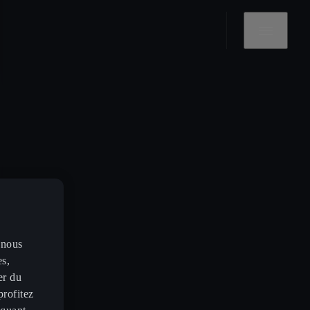
 nous
es,
er du
profitez