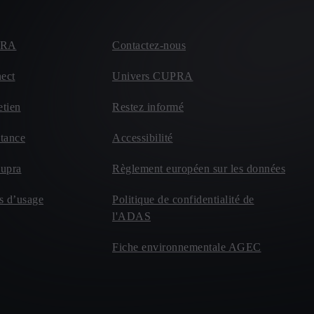
PRA
Contactez-nous
ect
Univers CUPRA
etien
Restez informé
tance
Accessibilité
Cupra
Règlement européen sur les données
s d’usage
Politique de confidentialité de
l'ADAS
Fiche environnementale AGEC