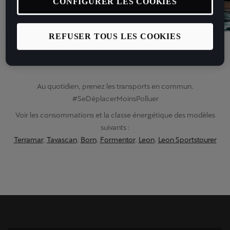
CONFIGURER LES COOKIES
REFUSER TOUS LES COOKIES
Au quotidien, prenez les transports en commun.
#SeDéplacerMoinsPolluer
Voir les consommations et la classe énergétique des modèles
suivants :
Terramar
,
Tavascan
,
Born
,
Formentor
,
Leon
,
Leon Sportstourer