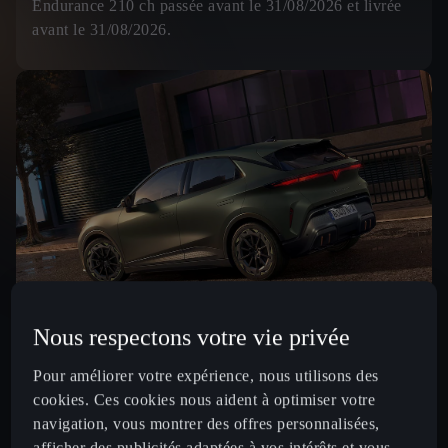
Endurance 210 ch passée avant le 31/08/2026 et livrée
avant le 31/08/2026.
Nous respectons votre vie privée
Pour améliorer votre expérience, nous utilisons des
Batterie 52 kWh (225ch)
cookies. Ces cookies nous aident à optimiser votre
3
359
€ /mois
navigation, vous montrer des offres personnalisées,
À partir de