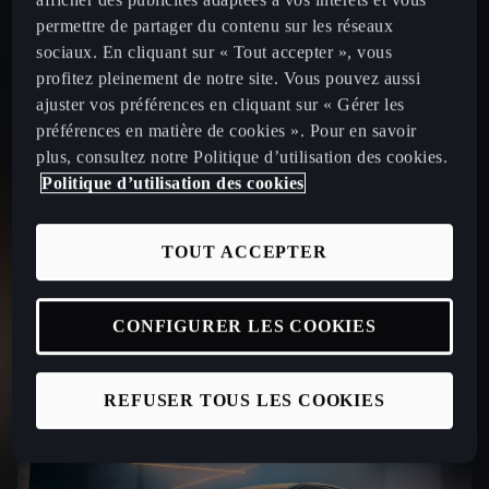
afficher des publicités adaptées à vos intérêts et vous
par mois
permettre de partager du contenu sur les réseaux
sociaux. En cliquant sur « Tout accepter », vous
profitez pleinement de notre site. Vous pouvez aussi
ajuster vos préférences en cliquant sur « Gérer les
préférences en matière de cookies ». Pour en savoir
Le prix affiché tient compte de la remise commerciale
plus, consultez notre Politique d’utilisation des cookies.
maximale (marque + partenaire) de 2500€ pour une
Politique d’utilisation des cookies
CUPRA Raval VZ 226 ch valable jusqu'au 31/08/2026.
Offre réservée aux particuliers, non cumulable avec
toute autre offre en cours, chez tous les Distributeurs
TOUT ACCEPTER
CUPRA (France métropolitaine) présentant ce
financement et valable jusqu’au 31/08/2026 pour toute
commande d’une CUPRA Raval VZ 226 ch passée
CONFIGURER LES COOKIES
avant le 31/08/2026 et livrée avant le 31/08/2026.
REFUSER TOUS LES COOKIES