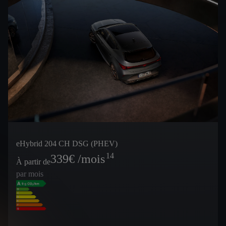
eHybrid 204 CH DSG (PHEV)
14
339
€ /mois
À partir de
par mois