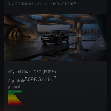
31/08/2026 et livrée avant le 31/01/2027.
eHybrid 204 ch DSG (PHEV)
17
569
€ /mois
À partir de
par mois