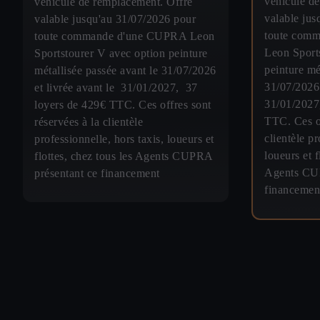
véhicule d
véhicule de remplacement. Offre
valable jus
valable jusqu'au 31/07/2026 pour
toute com
toute commande d'une CUPRA Leon
Leon Sport
Sportstourer V avec option peinture
peinture mé
métallisée passée avant le 31/07/2026
31/07/2026 
et livrée avant le 31/01/2027, 37
31/01/2027
loyers de 429€ TTC. Ces offres sont
TTC. Ces of
réservées à la clientèle
clientèle pr
professionnelle, hors taxis, loueurs et
loueurs et f
flottes, chez tous les Agents CUPRA
Agents CUP
présentant ce financement
financemen