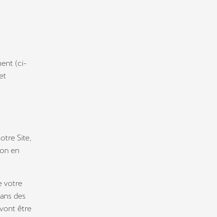
ent (ci-
et
otre Site,
ion en
e votre
dans des
 vont être