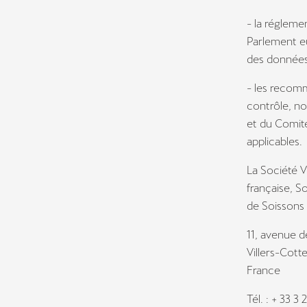
- la réglem
Parlement eu
des données
- les recomm
contrôle, no
et du Comité
applicables.
La Société 
française, S
de Soissons 
11, avenue 
Villers-Cott
France
Tél. : + 33 3