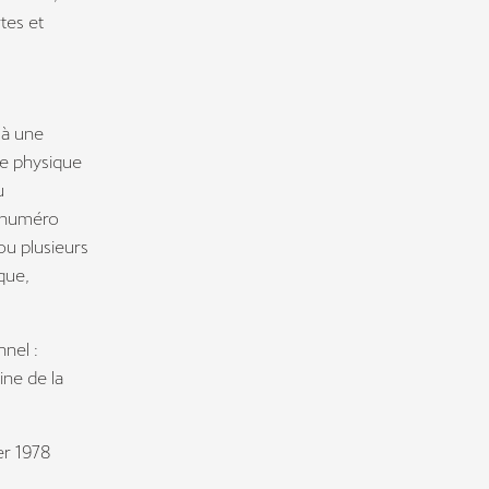
rtes et
 à une
ne physique
u
n numéro
 ou plusieurs
que,
nel :
ine de la
ier 1978