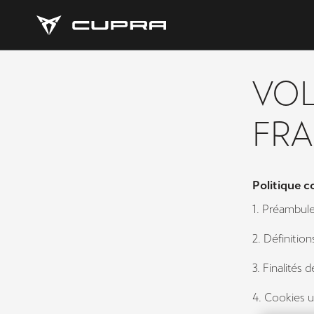
VO
FR
Politique c
1. Préambul
2. Définition
3. Finalités 
4. Cookies ut