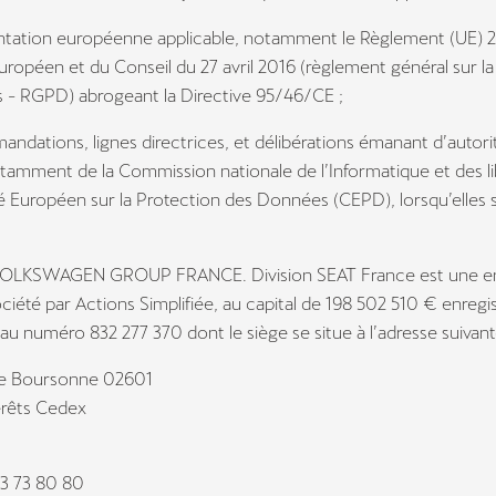
entation européenne applicable, notamment le Règlement (UE) 
ropéen et du Conseil du 27 avril 2016 (règlement général sur la
 - RGPD) abrogeant la Directive 95/46/CE ;
andations, lignes directrices, et délibérations émanant d’autori
tamment de la Commission nationale de l’Informatique et des lib
 Européen sur la Protection des Données (CEPD), lorsqu’elles 
VOLKSWAGEN GROUP FRANCE. Division SEAT France est une en
ociété par Actions Simplifiée, au capital de 198 502 510 € enreg
au numéro 832 277 370 dont le siège se situe à l’adresse suivant
de Boursonne 02601
erêts Cedex
 23 73 80 80