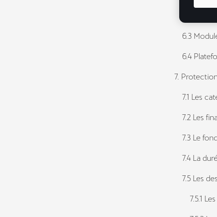
6.2 Paramét
6.3 Modules
6.4 Platefor
7. Protecti
7.1 Les cat
7.2 Les fina
7.3 Le fond
7.4 La duré
7.5 Les des
7.5.1 Les s