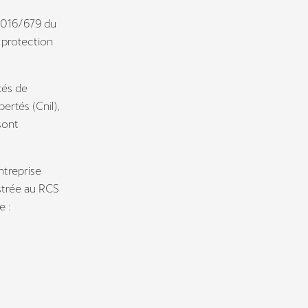
2016/679 du
 protection
tés de
ertés (Cnil),
sont
treprise
istrée au RCS
e :