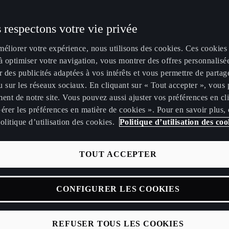
okies que nous déposons
 respectons votre vie privée
kies déposés par un partenaire pour notre compte
méliorer votre expérience, nous utilisons des cookies. Ces cookies
kies déposés par un tiers responsable du traitement
à optimiser votre navigation, vous montrer des offres personnalisé
r des publicités adaptées à vos intérêts et vous permettre de partag
ement
 sur les réseaux sociaux. En cliquant sur « Tout accepter », vous 
utilisés à des fins essentielles
ent de notre site. Vous pouvez aussi ajuster vos préférences en cl
érer les préférences en matière de cookies ». Pour en savoir plus,
utilisés à des fins non essentielles
olitique d’utilisation des cookies.
Politique d’utilisation des coo
 fournir votre consentement pour les cookies non essentiel
TOUT ACCEPTER
stockés sur votre périphérique après le retrait de votre cons
ences du refus / retrait de votre consentement aux cookies
CONFIGURER LES COOKIES
es cookies
de gestion des cookies
REFUSER TOUS LES COOKIES