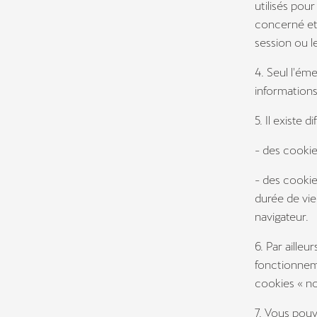
utilisés pou
concerné et 
session ou l
4. Seul l'ém
informations
5. Il existe 
- des cookie
- des cookie
durée de vie
navigateur.
6. Par ailleu
fonctionneme
cookies « no
7. Vous pouv