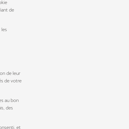
okie
iant de
 les
on de leur
és de votre
res au bon
is, des
nsenti, et