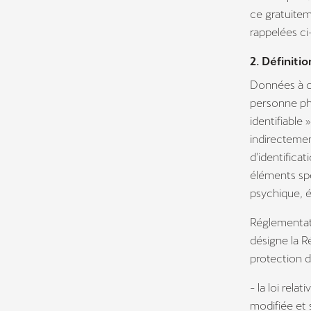
ce gratuitem
rappelées ci
2. Définitio
Données à ca
personne phy
identifiable
indirectemen
d'identificat
éléments spé
psychique, é
Réglementati
désigne la R
protection 
- la loi rela
modifiée et 