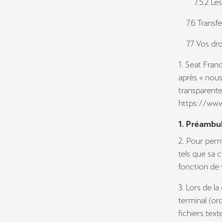
7.5.2 Les t
7.6 Transfe
7.7 Vos dro
1. Seat Fran
après « nous
transparente
https://www.c
1. Préambu
2. Pour perm
tels que sa 
fonction de 
3. Lors de la
terminal (or
fichiers text