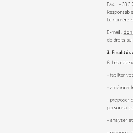
Fax. : + 33 3
Responsable
Le numéro d
E-mail :
don
de droits au
3. Finalités
8. Les cookie
- faciliter v
- améliorer 
- proposer d
personnaliser
- analyser e
- proposer d