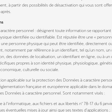
ent, à partir des possibilités de désactivation qui vous sont offe
-après.
ns
ractère personnel : désignent toute information se rapportant
sique identifiée ou identifiable. Est réputée être une « person
 » une personne physique qui peut être identifiée, directement o
t, notamment par référence à un identifiant, tel qu'un nom, u
ion, des données de localisation, un identifiant en ligne, ou à un
cifiques propres à son identité physique, physiologique, généti
conomique, culturelle ou sociale.
on applicable sur la protection des Données à caractère person
églementation française et européenne applicable dans le doma
des Données à caractère personnel. Sont notamment visés :
tive à l’informatique, aux fichiers et aux libertés n° 78-17 du 6 janv
ses éventuelles mises à jour ainsi que ses textes d’applications ;