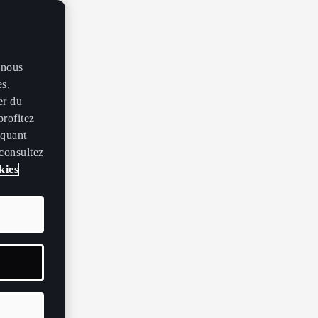
 nous
es,
er du
profitez
iquant
 consultez
kies
s
entement