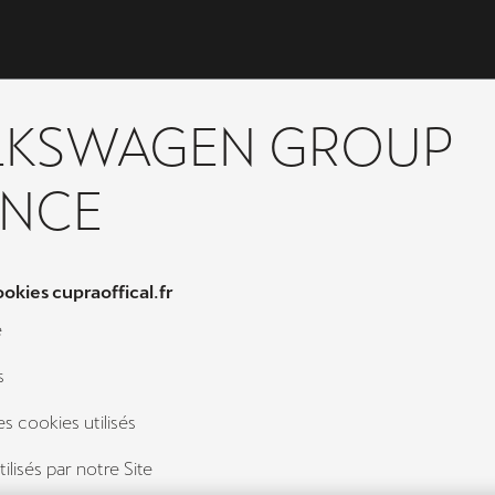
LKSWAGEN GROUP
ANCE
ookies cupraoffical.fr
e
s
des cookies utilisés
ilisés par notre Site