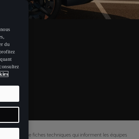
 nous
es,
er du
profitez
iquant
 consultez
kies
collection de fiches techniques qui informent les équipes