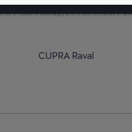
che à suivre en cas d'urgence, y compris en présence d'équipe
chez le modèle et téléchargez la fiche selon son année et sa ve
CUPRA Raval