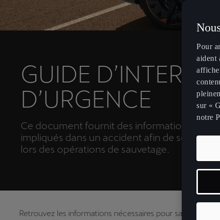
Nous
Pour a
aident 
GUIDE D’INTERVE
affiche
contenu
D’URGENCE
pleinem
sur « G
notre P
Ce document fournit des informations sur l
impliqués dans un accident afin de soutenir 
lors des opérations de sauvetage.
Retrouvez les informations nécessaires pour sauver des v