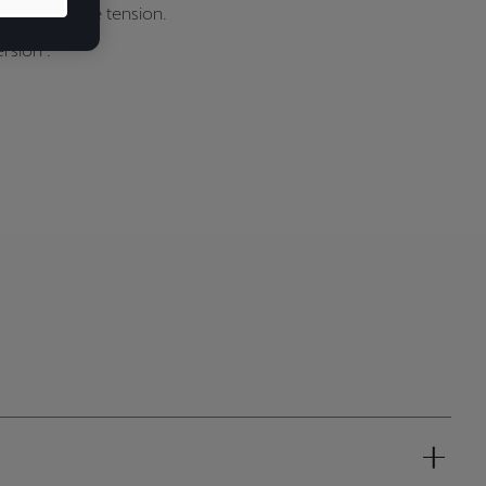
ments à haute tension.
rsion :