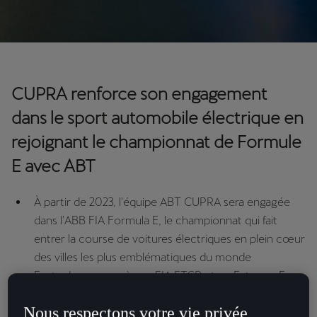
CUPRA renforce son engagement
dans le sport automobile électrique en
rejoignant le championnat de Formule
E avec ABT
À partir de 2023, l'équipe ABT CUPRA sera engagée
dans l'ABB FIA Formula E, le championnat qui fait
entrer la course de voitures électriques en plein cœur
des villes les plus emblématiques du monde
Forte de son succès en FIA ETCR et en Extreme E,
CUPRA franchira tout naturellement une nouvelle
Nous respectons votre vie privée
étape en prouvant qu'électrification et performance