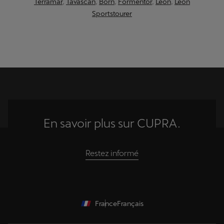
Terramar
,
Tavascan
,
Born
,
Formentor
,
Leon
,
Leon
Sportstourer
En savoir plus sur CUPRA.
Restez informé
France
Français