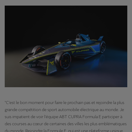
"C'est le bon moment pour faire le prochain pas et rejoindre la plus
grande compétition de sport automobile électrique au monde. Je
suis impatient de voir l'équipe ABT CUPRA Formula E participer à
des courses au cœur de certaines des villes les plus emblématiques
du monde. Rejoindre la Formule E, qui est une plateforme unique