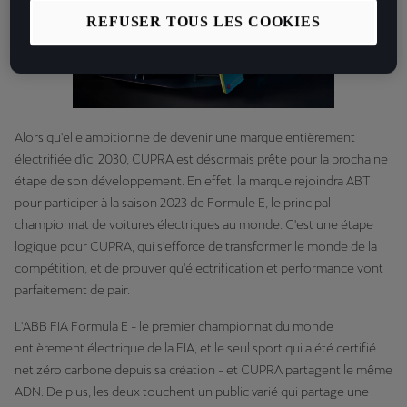
REFUSER TOUS LES COOKIES
Alors qu'elle ambitionne de devenir une marque entièrement
électrifiée d'ici 2030, CUPRA est désormais prête pour la prochaine
étape de son développement. En effet, la marque rejoindra ABT
pour participer à la saison 2023 de Formule E, le principal
championnat de voitures électriques au monde. C'est une étape
logique pour CUPRA, qui s'efforce de transformer le monde de la
compétition, et de prouver qu'électrification et performance vont
parfaitement de pair.
L'ABB FIA Formula E - le premier championnat du monde
entièrement électrique de la FIA, et le seul sport qui a été certifié
net zéro carbone depuis sa création - et CUPRA partagent le même
ADN. De plus, les deux touchent un public varié qui partage une