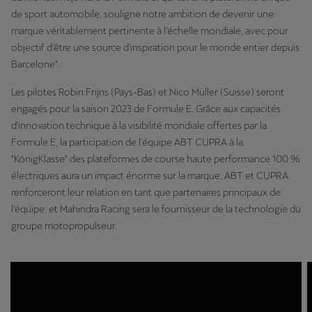
de sport automobile, souligne notre ambition de devenir une
marque véritablement pertinente à l'échelle mondiale, avec pour
objectif d'être une source d'inspiration pour le monde entier depuis
Barcelone".
Les pilotes Robin Frijns (Pays-Bas) et Nico Müller (Suisse) seront
engagés pour la saison 2023 de Formule E. Grâce aux capacités
d'innovation technique à la visibilité mondiale offertes par la
Formule E, la participation de l'équipe ABT CUPRA à la
"KönigKlasse" des plateformes de course haute performance 100 %
électriques aura un impact énorme sur la marque. ABT et CUPRA
renforceront leur relation en tant que partenaires principaux de
l'équipe, et Mahindra Racing sera le fournisseur de la technologie du
groupe motopropulseur.