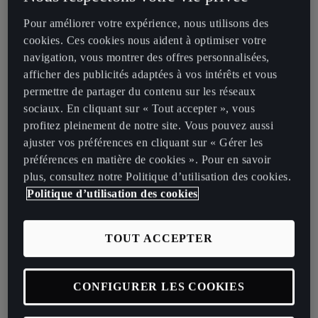
vont parfaitement de pair
Pour améliorer votre expérience, nous utilisons des
CUPRA s'associera à ABT Sportsline sous le nom
cookies. Ces cookies nous aident à optimiser votre
d'ABT CUPRA Formula E Team, avec les pilotes Robin
navigation, vous montrer des offres personnalisées,
Frijns (Pays-Bas) et Nico Müller (Suisse) qui seront
afficher des publicités adaptées à vos intérêts et vous
engagés pour la première saison de l'équipe
permettre de partager du contenu sur les réseaux
sociaux. En cliquant sur « Tout accepter », vous
CUPRA a passé les quatre dernières années à réinventer le sport
profitez pleinement de notre site. Vous pouvez aussi
automobile et à tout donner pour gagner. En effet, la marque a
ajuster vos préférences en cliquant sur « Gérer les
développé l'e-Racer - la première voiture de tourisme 100 %
préférences en matière de cookies ». Pour en savoir
électrique au monde - et réalisé de belles performances dans des
plus, consultez notre Politique d’utilisation des cookies.
compétitions telles que les championnats FIA ETCR et Extreme E.
Politique d’utilisation des cookies
Le sport automobile est au cœur de l'ADN de CUPRA, qui est une
marque qui a de grandes ambitions pour une compétition plus
durable.
TOUT ACCEPTER
CONFIGURER LES COOKIES