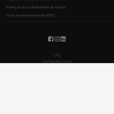
Politique de confidentialité de l'ADAS
Fiche environnementale AGEC
FAQ
Contactez-nous
Mentions légales
Signaler un contenu illégal (DSA)
Politique de cookies
Politique de confidentialité
CGU
© SEAT, S.A.U. 2026 – Tous droits réservés. Site web exploité par
CUPRA France. Certains contenus sont la propriété de CUPRA