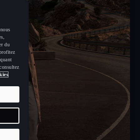
 nous
es,
er du
profitez
iquant
 consultez
kies