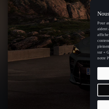
Nous
Pour a
aident 
affiche
contenu
pleinem
sur « G
notre P