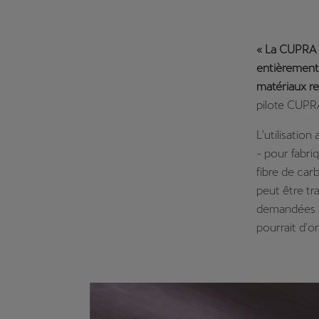
« La CUPRA 
entièrement 
matériaux rec
pilote CUPR
L'utilisation
- pour fabri
fibre de car
peut être tr
demandées pa
pourrait d'o