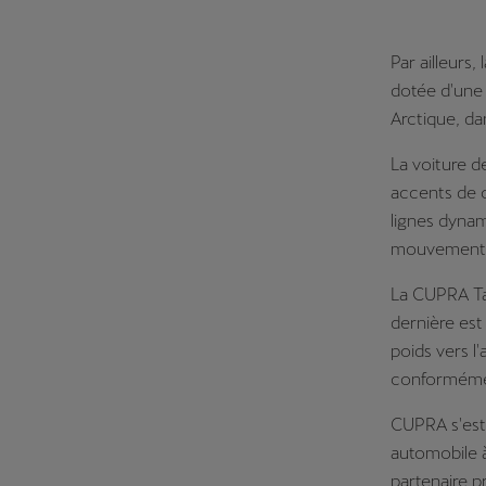
Par ailleurs
dotée d'une 
Arctique, dan
La voiture d
accents de c
lignes dynam
mouvement, 
La CUPRA Ta
dernière est
poids vers l
conformémen
CUPRA s'est 
automobile à
partenaire p