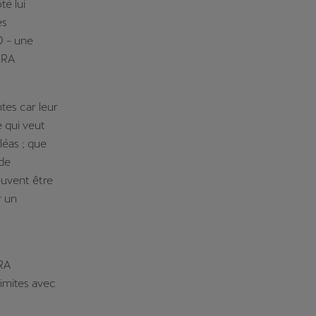
té lui
es
D - une
PRA
tes car leur
 qui veut
léas ; que
 de
euvent être
r un
PRA
imites avec