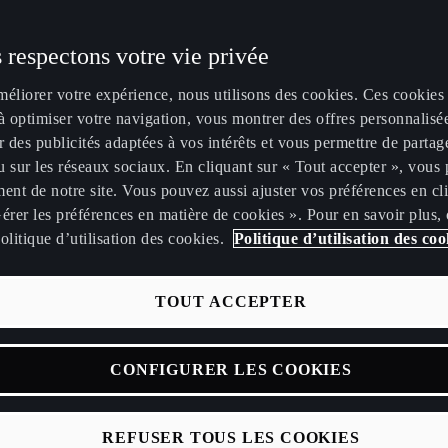
ENT
 respectons votre vie privée
méliorer votre expérience, nous utilisons des cookies. Ces cookies
à optimiser votre navigation, vous montrer des offres personnalisé
r des publicités adaptées à vos intérêts et vous permettre de partag
 sur les réseaux sociaux. En cliquant sur « Tout accepter », vous 
te son ADN dans la CUPRA Tavascan Extreme E Concept. Cette
ent de notre site. Vous pouvez aussi ajuster vos préférences en cl
terrain 100 % électrique représente la prochaine étape de l'av
érer les préférences en matière de cookies ». Pour en savoir plus,
 la marque. De plus, elle donne un aperçu du design qui sera uti
olitique d’utilisation des cookies.
Politique d’utilisation des coo
A Tavascan de série, le deuxième modèle 100 % électrique de 
sera conçu et développé à Barcelone, avec une commercialisat
chés européens et étrangers en 2024.
TOUT ACCEPTER
vascan Extreme E Concept bénéficie d'un tout nouveau design
'ADN de CUPRA, et d'une approche holistique de l'utilisation de
CONFIGURER LES COOKIES
si, elle est à la fois plus durable, plus adaptable et encore plus fac
REFUSER TOUS LES COOKIES