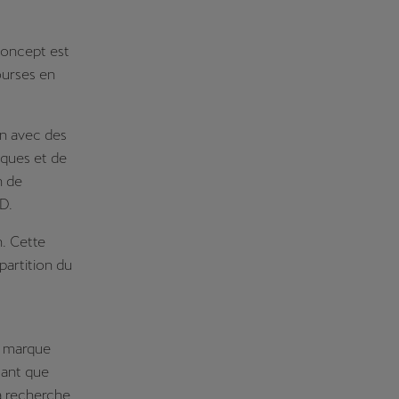
Concept est
ourses en
on avec des
iques et de
n de
D.
. Cette
partition du
e marque
tant que
la recherche