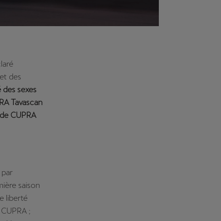
claré
et des
é des sexes
PRA Tavascan
s de CUPRA
 par
mière saison
 liberté
e CUPRA ;