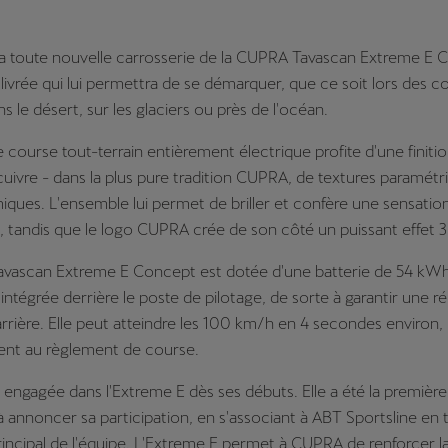
, la toute nouvelle carrosserie de la CUPRA Tavascan Extreme E 
livrée qui lui permettra de se démarquer, que ce soit lors des c
s le désert, sur les glaciers ou près de l'océan.
e course tout-terrain entièrement électrique profite d'une finiti
uivre - dans la plus pure tradition CUPRA, de textures paramétr
iques. L'ensemble lui permet de briller et confère une sensatio
tandis que le logo CUPRA crée de son côté un puissant effet 3
vascan Extreme E Concept est dotée d'une batterie de 54 kWh
 intégrée derrière le poste de pilotage, de sorte à garantir une ré
'arrière. Elle peut atteindre les 100 km/h en 4 secondes environ,
t au règlement de course.
engagée dans l'Extreme E dès ses débuts. Elle a été la premièr
 annoncer sa participation, en s'associant à ABT Sportsline en 
rincipal de l'équipe. L'Extreme E permet à CUPRA de renforcer 