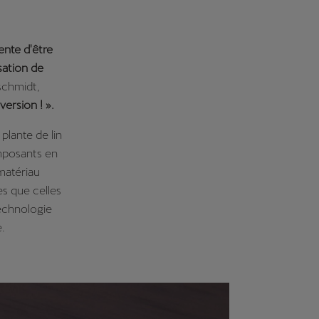
nte d'être
sation de
nschmidt,
version ! ».
 plante de lin
omposants en
 matériau
s que celles
technologie
e.