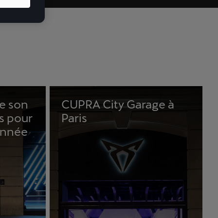
e son
CUPRA City Garage à
is pour
Paris
’année