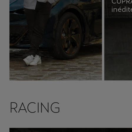
CUPRA 
inédit
RACING