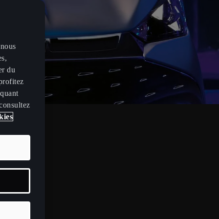
 nous
es,
er du
profitez
iquant
 consultez
kies