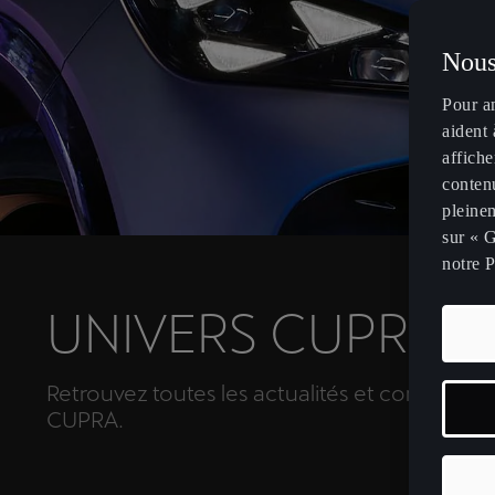
Nous
Pour a
aident 
affiche
contenu
pleinem
sur « G
notre P
UNIVERS CUPRA
Retrouvez toutes les actualités et contenus 
CUPRA.