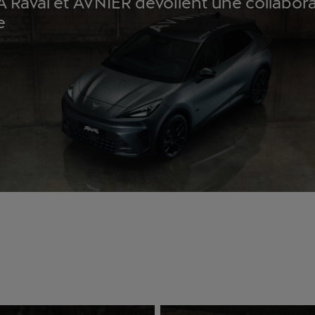
Raval et AVNIER dévoilent une collabor
e