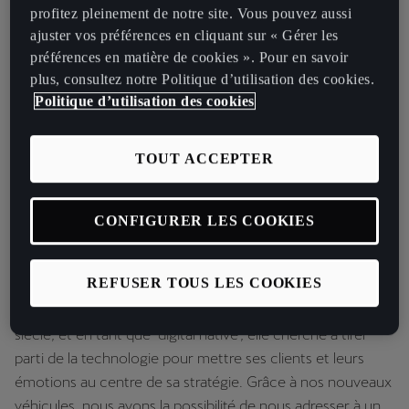
profitez pleinement de notre site. Vous pouvez aussi
plateforme en ligne est un espace virtuel immersif dans lequel les
ajuster vos préférences en cliquant sur « Gérer les
utilisateurs peuvent créer leur propre avatar. Ces derniers leur
préférences en matière de cookies ». Pour en savoir
permettent ainsi d'interagir avec les autres visiteurs en utilisant soit
plus, consultez notre Politique d’utilisation des cookies.
le tchat soit directement la voix.
Politique d’utilisation des cookies
Ce monde virtuel recrée l’univers des CUPRA Garage qui sont en
train d’être créés dans le monde entier. Il est situe virtuellement sur
TOUT ACCEPTER
l'île qui a inspiré la création du premier modèle exclusif de la
marque, le Formentor. Les utilisateurs sont libres de découvrir les
modèles de CUPRA, mais aussi d’explorer les collections lifestyle et
CONFIGURER LES COOKIES
toutes sortes de contenus de la marque. L'espace dispose
également d'un auditorium pour accueillir des présentations en
direct.
REFUSER TOUS LES COOKIES
« CUPRA est une marque contemporaine née au 21ème
siècle, et en tant que ‘digital native’, elle cherche à tirer
parti de la technologie pour mettre ses clients et leurs
émotions au centre de sa stratégie. Grâce à nos nouveaux
véhicules, nous avons la possibilité de nous adresser à un