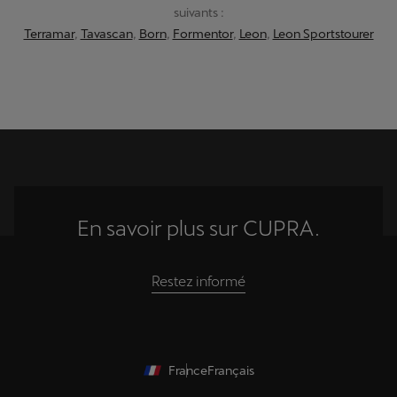
suivants :
Terramar
,
Tavascan
,
Born
,
Formentor
,
Leon
,
Leon Sportstourer
En savoir plus sur CUPRA.
Restez informé
France
Français