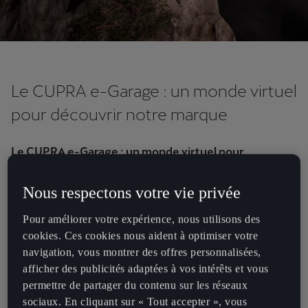
Le CUPRA e-Garage : un monde virtuel
pour découvrir notre marque
Le CUPRA e-Garage : un monde virtuel pour
découvrir notre marque.
Nous respectons votre vie privée
Pour soutenir le lancement de sa nouvelle gamme de véhicules,
CUPRA a présenté aujourd'hui la stratégie digitale qu'elle mettra en
Pour améliorer votre expérience, nous utilisons des
œuvre dans tous ses domaines d'activité. Pour ce faire, la marque a
cookies. Ces cookies nous aident à optimiser votre
créé une plateforme virtuelle baptisée "CUPRA e-Garage au Cap
navigation, vous montrer des offres personnalisées,
Formentor".
afficher des publicités adaptées à vos intérêts et vous
permettre de partager du contenu sur les réseaux
Développée en collaboration avec le groupe Mediapro basé à
sociaux. En cliquant sur « Tout accepter », vous
Barcelone, et sa société de services d'innovation Visyon, la