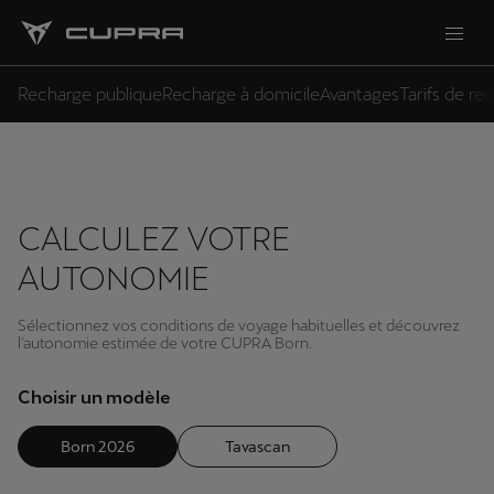
Recharge publique
Recharge à domicile
Avantages
Tarifs de re
CALCULEZ VOTRE
AUTONOMIE
Sélectionnez vos conditions de voyage habituelles et découvrez
l'autonomie estimée de votre CUPRA Born.
Choisir un modèle
Born 2026
Tavascan