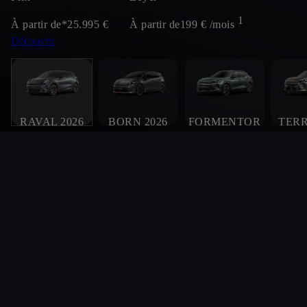
1
À partir de*
25.995
€
À partir de
199
€ /mois
Découvrir
RAVAL 2026
BORN 2026
FORMENTOR
TER