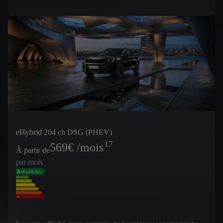
eHybrid 204 ch DSG (PHEV)
17
569
€ /mois
À partir de
par mois