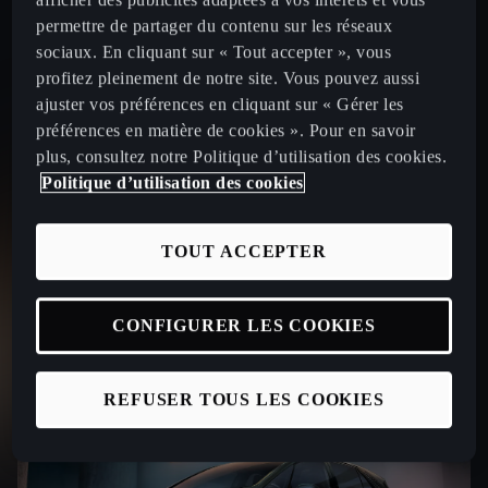
afficher des publicités adaptées à vos intérêts et vous
permettre de partager du contenu sur les réseaux
sociaux. En cliquant sur « Tout accepter », vous
profitez pleinement de notre site. Vous pouvez aussi
ajuster vos préférences en cliquant sur « Gérer les
Le prix affiché tient compte de la remise commerciale
préférences en matière de cookies ». Pour en savoir
maximale (marque + partenaire) de 2500€ pour une
plus, consultez notre Politique d’utilisation des cookies.
CUPRA Raval VZ 226 ch valable jusqu'au 31/08/2026.
Politique d’utilisation des cookies
Offre réservée aux particuliers, non cumulable avec
toute autre offre en cours, chez tous les Distributeurs
CUPRA (France métropolitaine) présentant ce
TOUT ACCEPTER
financement et valable jusqu’au 31/08/2026 pour toute
commande d’une CUPRA Raval VZ 226 ch passée
avant le 31/08/2026 et livrée avant le 31/08/2026.
CONFIGURER LES COOKIES
REFUSER TOUS LES COOKIES