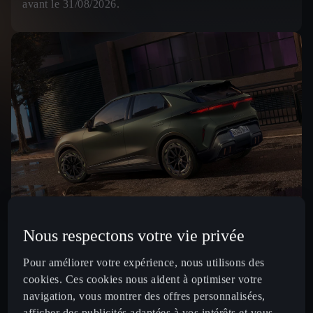
avant le 31/08/2026.
Nous respectons votre vie privée
Batterie 52 kWh (225ch)
Pour améliorer votre expérience, nous utilisons des
3
359
€ /mois
cookies. Ces cookies nous aident à optimiser votre
À partir de
navigation, vous montrer des offres personnalisées,
par mois