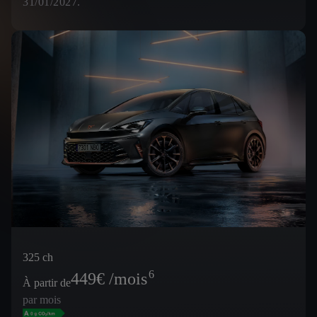
31/01/2027.
325 ch
6
449
€ /mois
À partir de
par mois