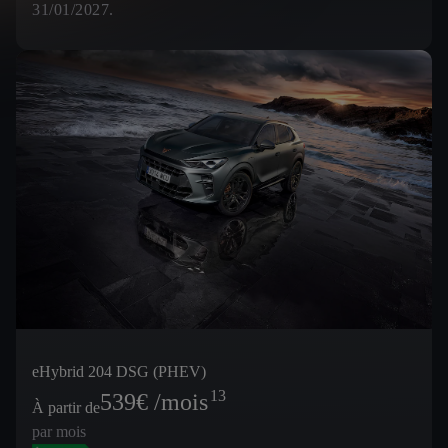
31/01/2027.
eHybrid 204 DSG (PHEV)
13
539
€ /mois
À partir de
par mois