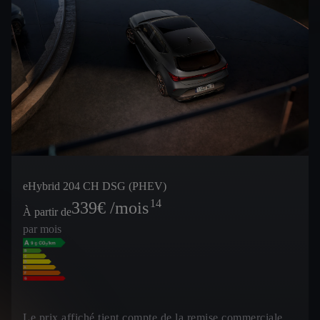
eHybrid 204 CH DSG (PHEV)
14
339
€ /mois
À partir de
par mois
Le prix affiché tient compte de la remise commerciale