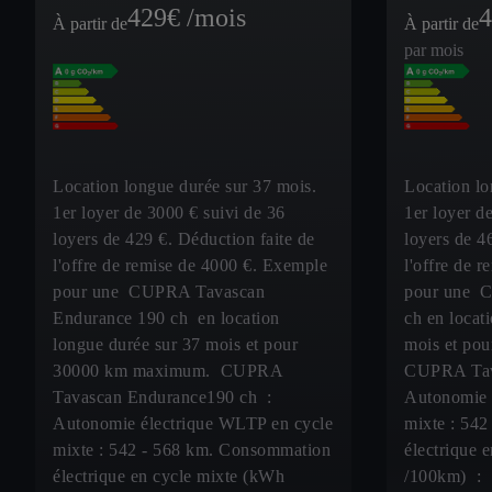
429
€ /mois
4
À partir de
À partir de
par mois
Location longue durée sur 37 mois.
Location lo
1er loyer de 3000 € suivi de 36
1er loyer d
loyers de 429 €. Déduction faite de
loyers de 4
l'offre de remise de 4000 €. Exemple
l'offre de 
pour une CUPRA Tavascan
pour une 
Endurance 190 ch en location
ch en locat
longue durée sur 37 mois et pour
mois et po
30000 km maximum. CUPRA
CUPRA Tav
Tavascan Endurance190 ch :
Autonomie 
Autonomie électrique WLTP en cycle
mixte : 54
mixte : 542 - 568 km. Consommation
électrique 
électrique en cycle mixte (kWh
/100km) : 1