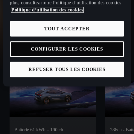
plus, consultez notre Politique d’utilisation des cookies.
Politique d’utilisation des cookies
TOUT ACCEPTER
CONFIGURER LES COOKIES
REFUSER TOUS LES COOKIES
Batterie 61 kWh – 190 ch
286ch - Bat