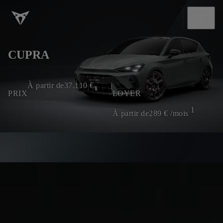
CUPRA
À partir de
37.110
€
|
PRIX
LOYER
1
À partir de
289
€ /mois