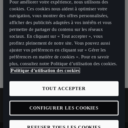
Pour améliorer votre expérience, nous utilisons des
cookies. Ces cookies nous aident à optimiser votre
navigation, vous montrer des offres personnalisées,
afficher des publicités adaptées à vos intérêts et vous
Au quotidien, prenez les transports en commun.
permettre de partager du contenu sur les réseaux
#SeDéplacerMoinsPolluer
sociaux. En cliquant sur « Tout accepter », vous
profitez pleinement de notre site. Vous pouvez aussi
Voir les consommations et la classe énergétique des modèles
ajuster vos préférences en cliquant sur « Gérer les
suivants :
préférences en matière de cookies ». Pour en savoir
Terramar
,
Tavascan
,
Born
,
Formentor
,
Leon
,
Leon Sportstourer
plus, consultez notre Politique d’utilisation des cookies.
Politique d’utilisation des cookies
TOUT ACCEPTER
CONFIGURER LES COOKIES
En savoir plus sur CUPRA.
REFUSER TOUS LES COOKIES