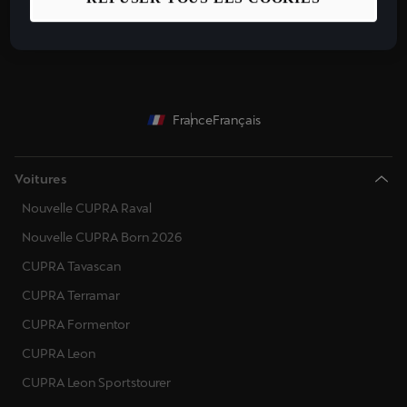
Restez informé
France
Français
Voitures
Nouvelle CUPRA Raval
Nouvelle CUPRA Born 2026
CUPRA Tavascan
CUPRA Terramar
CUPRA Formentor
CUPRA Leon
CUPRA Leon Sportstourer