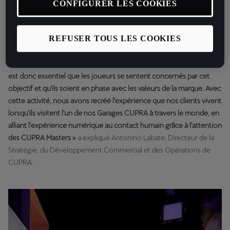
CONFIGURER LES COOKIES
« CUPRA et le FC Barcelone partagent une vision commune, celle
REFUSER TOUS LES COOKIES
d'inspirer le monde depuis Barcelone avec un style accrocheur et
un esprit sportif de haut niveau. Notre partenariat mondial vise à
créer des expériences émotionnelles pour notre communauté. Il
est donc essentiel que les joueurs se sentent concernés par cet
objectif et qu'ils soient en phase avec les valeurs de la marque. Avec
cette activité, nous avons recréé l'expérience que nos clients vivent
lorsqu'ils visitent l'un de nos Garages CUPRA à travers le monde, en
alliant l'expérience numérique au contact humain grâce à l'attention
des CUPRA Masters »
a expliqué Antonino Labate, Directeur de la
Stratégie, du Développement Commercial et des Opérations de
CUPRA.