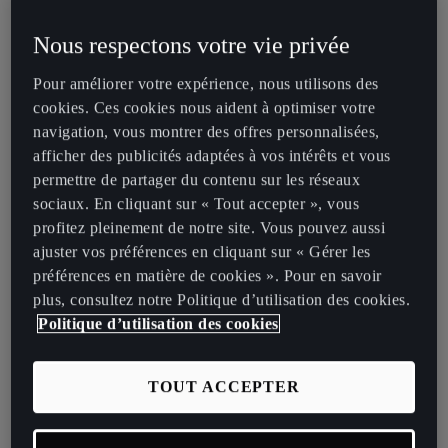
Les capitaines Gérard Piqué et Sergio Busquets, les nouvelles
recrues Sergiño Dest et Miralem Pjanic, le milieu de terrain
Nous respectons votre vie privée
néerlandais Frenkie de Jong et l'ambassadeur mondial de CUPRA
Pour améliorer votre expérience, nous utilisons des
Marc ter Stegen, comptent parmi les joueurs qui ont visité l'espace
cookies. Ces cookies nous aident à optimiser votre
aménagé par la marque dans le centre d'entraînement du club.
navigation, vous montrer des offres personnalisées,
CUPRA a présenté l'intégralité de sa gamme de véhicules, avec la
afficher des publicités adaptées à vos intérêts et vous
CUPRA Formentor, le premier modèle conçu et développé
permettre de partager du contenu sur les réseaux
exclusivement pour la marque, les deux nouvelles versions 5 portes
sociaux. En cliquant sur « Tout accepter », vous
et Sportstourer de la CUPRA Leon, ainsi que la CUPRA Ateca.
profitez pleinement de notre site. Vous pouvez aussi
ajuster vos préférences en cliquant sur « Gérer les
Les joueurs du Barça
préférences en matière de cookies ». Pour en savoir
plus, consultez notre Politique d’utilisation des cookies.
configurent leurs versions
Politique d’utilisation des cookies
de la CUPRA Formentor,
de la CUPRA Leon et de la
TOUT ACCEPTER
CUPRA Ateca