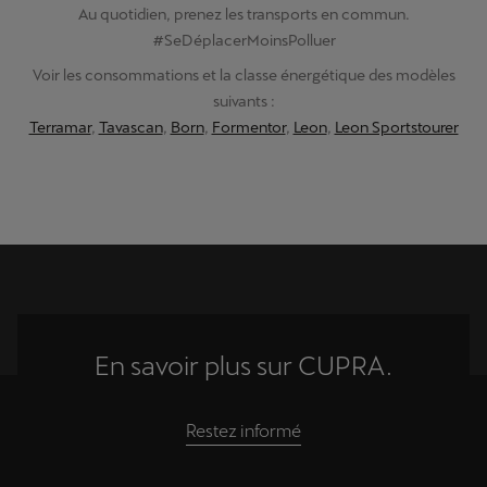
Au quotidien, prenez les transports en commun.
#SeDéplacerMoinsPolluer
Voir les consommations et la classe énergétique des modèles
suivants :
Terramar
,
Tavascan
,
Born
,
Formentor
,
Leon
,
Leon Sportstourer
En savoir plus sur CUPRA.
Restez informé