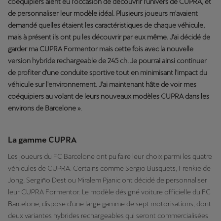
coéquipiers aient eu l'occasion de découvrir l'univers de CUPRA, et
de personnaliser leur modèle idéal. Plusieurs joueurs m'avaient
demandé quelles étaient les caractéristiques de chaque véhicule,
mais à présent ils ont pu les découvrir par eux même. J'ai décidé de
garder ma CUPRA Formentor mais cette fois avec la nouvelle
version hybride rechargeable de 245 ch. Je pourrai ainsi continuer
de profiter d'une conduite sportive tout en minimisant l'impact du
véhicule sur l'environnement. J'ai maintenant hâte de voir mes
coéquipiers au volant de leurs nouveaux modèles CUPRA dans les
environs de Barcelone »
.
La gamme CUPRA
Les joueurs du FC Barcelone ont pu faire leur choix parmi les quatre
véhicules de CUPRA. Certains comme Sergio Busquets, Frenkie de
Jong, Sergiño Dest ou Miralem Pjanic ont décidé de personnaliser
leur CUPRA Formentor. Le modèle désigné voiture officielle du FC
Barcelone, dispose d'une large gamme de sept motorisations, dont
deux variantes hybrides rechargeables qui seront commercialisées