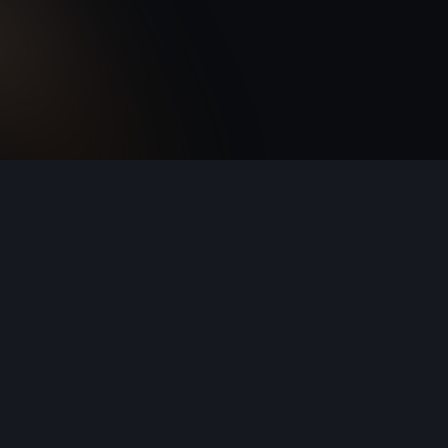
Votre consentement permet à la Société
VOLKSWAGEN GROUP FRANCE Division SEAT
France, en tant que responsable du traitement, de
trouver le partenaire le plus proche de chez vous. Vous
disposez de droits sur vos données que vous pouvez
exercer en justifiant de votre identité auprès de notre
délégué à la protection des données (DPO) par
courrier postal à l'adresse de VGF ou par mail à