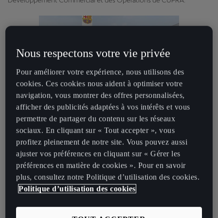
Développement Commercial et des Opérations de CUPRA.
Nous respectons votre vie privée
Pour améliorer votre expérience, nous utilisons des
cookies. Ces cookies nous aident à optimiser votre
navigation, vous montrer des offres personnalisées,
afficher des publicités adaptées à vos intérêts et vous
Le milieu de terrain bosniaque Miralem Pjanić et le défenseur
permettre de partager du contenu sur les réseaux
français Clément Lenglet, les jeunes joueurs Óscar Mingueza et
sociaux. En cliquant sur « Tout accepter », vous
Ronald Araújo, ainsi que les nouvelles recrues Pedri, Francisco
profitez pleinement de notre site. Vous pouvez aussi
Trincão et Sergiño Dest sont quelques-uns des joueurs qui roulent
ajuster vos préférences en cliquant sur « Gérer les
d'ores et déjà en CUPRA. Les athlètes ont récemment eu l'occasion
préférences en matière de cookies ». Pour en savoir
de participer à un évènement organisé par la marque au centre
plus, consultez notre Politique d’utilisation des cookies.
d'entraînement du club, à l'occasion duquel ils ont pu personnaliser
Politique d’utilisation des cookies
leur voiture idéale grâce au configurateur. CUPRA a présenté sa
gamme complète de véhicules, dont la CUPRA Formentor, le
premier modèle spécialement conçu et développé pour la marque,