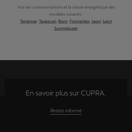
Voir les consommations et la classe énergétique des
modèles suivants :
Terramar
,
Tavascan
,
Born
,
Formentor
,
Leon
,
Leon
Sportstourer
En savoir plus sur CUPRA.
Restez informé