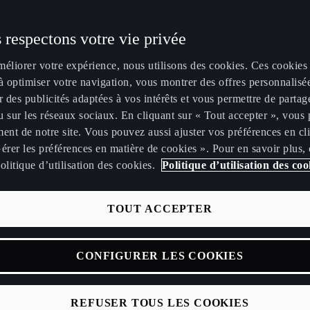
de d'une CUPRA
métallisée passée
 respectons votre vie privée
ant le 31/01/2027,
méliorer votre expérience, nous utilisons des cookies. Ces cookies
Puissance
WLTP CO
à optimiser votre navigation, vous montrer des offres personnalisé
r des publicités adaptées à vos intérêts et vous permettre de partag
150
CH*
 sur les réseaux sociaux. En cliquant sur « Tout accepter », vous 
ent de notre site. Vous pouvez aussi ajuster vos préférences en cl
érer les préférences en matière de cookies ». Pour en savoir plus,
olitique d’utilisation des cookies.
Politique d’utilisation des coo
TOUT ACCEPTER
de
479
€ /mois
1
CONFIGURER LES COOKIES
REFUSER TOUS LES COOKIES