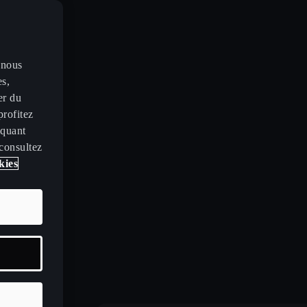
 nous
2 emissions
es,
er du
profitez
iquant
 consultez
kies