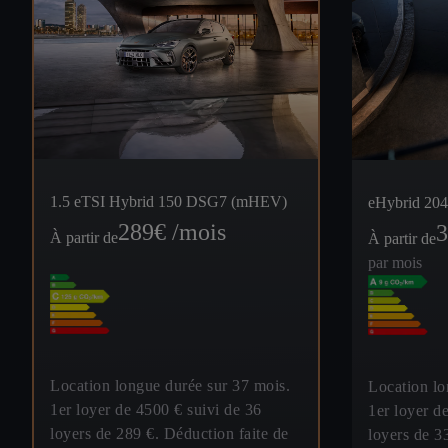
1.5 eTSI Hybrid 150 DSG7 (mHEV)
eHybrid 2
289
€ /mois
3
À partir de
À partir de
par mois
Location longue durée sur 37 mois.
Location lo
1er loyer de 4500 € suivi de 36
1er loyer d
loyers de 289 €. Déduction faite de
loyers de 3