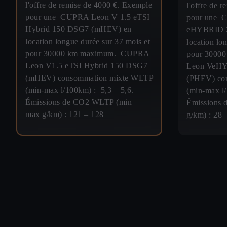
l'offre de remise de 4000 €. Exemple
l'offre de 
pour une CUPRA Leon V 1.5 eTSI
pour une 
Hybrid 150 DSG7 (mHEV) en
eHYBRID 2
location longue durée sur 37 mois et
location lo
pour 30000 km maximum. CUPRA
pour 3000
Leon V1.5 eTSI Hybrid 150 DSG7
Leon VeHY
(mHEV) consommation mixte WLTP
(PHEV) co
(min-max l/100km) : 5,3 – 5,6.
(min-max l/
Émissions de CO2 WLTP (min –
Émissions 
max g/km) : 121 – 128
g/km) : 28 