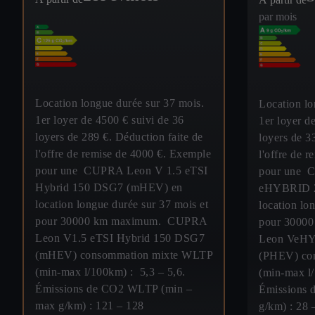
par mois
Location longue durée sur 37 mois.
Location lo
1er loyer de 4500 € suivi de 36
1er loyer d
loyers de 289 €. Déduction faite de
loyers de 3
l'offre de remise de 4000 €. Exemple
l'offre de 
pour une CUPRA Leon V 1.5 eTSI
pour une 
Hybrid 150 DSG7 (mHEV) en
eHYBRID 2
location longue durée sur 37 mois et
location lo
pour 30000 km maximum. CUPRA
pour 3000
Leon V1.5 eTSI Hybrid 150 DSG7
Leon VeHY
(mHEV) consommation mixte WLTP
(PHEV) co
(min-max l/100km) : 5,3 – 5,6.
(min-max l/
Émissions de CO2 WLTP (min –
Émissions 
max g/km) : 121 – 128
g/km) : 28 