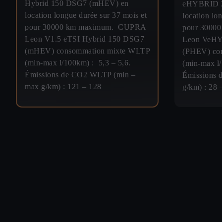
Hybrid 150 DSG7 (mHEV) en
eHYBRID 2
location longue durée sur 37 mois et
location lo
pour 30000 km maximum. CUPRA
pour 3000
Leon V1.5 eTSI Hybrid 150 DSG7
Leon VeHY
(mHEV) consommation mixte WLTP
(PHEV) co
(min-max l/100km) : 5,3 – 5,6.
(min-max l/
Émissions de CO2 WLTP (min –
Émissions 
max g/km) : 121 – 128
g/km) : 28 