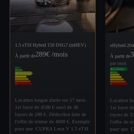
1.5 eTSI Hybrid 150 DSG7 (mHEV)
eHybrid 2
289
€ /mois
3
À partir de
À partir de
par mois
Location longue durée sur 37 mois.
Location lo
1er loyer de 4500 € suivi de 36
1er loyer d
loyers de 289 €. Déduction faite de
loyers de 3
l'offre de remise de 4000 €. Exemple
l'offre de 
pour une CUPRA Leon V 1.5 eTSI
pour une 