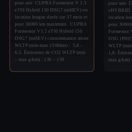
pour une CUPRA Formentor V 1.5
pour une 
eTSI Hybrid 150 DSG7 (mHEV) en
eHYBRID 2
location longue durée sur 37 mois et
location lo
pour 30000 km maximum. CUPRA
pour 3000
Formentor V1.5 eTSI Hybrid 150
Formentor
DSG7 (mHEV) consommation mixte
DSG (PHEV
WLTP (min-max l/100km) : 5,8 –
WLTP (min-
6,3. Émissions de CO2 WLTP (min
1,8. Émiss
– max g/km) : 130 – 139
max g/km) 