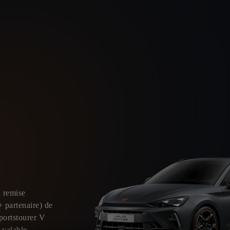
a remise
 partenaire) de
ortstourer V
valable