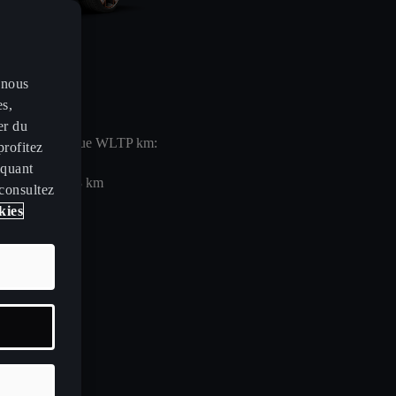
 nous
es,
er du
nomie électrique WLTP km:
profitez
iquant
123
km
 consultez
kies
ns