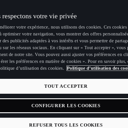
vée aux
toute autre
 respectons votre vie privée
tributeurs
méliorer votre expérience, nous utilisons des cookies. Ces cookies
présentant ce
à optimiser votre navigation, vous montrer des offres personnalisé
 31/08/2026
r des publicités adaptées à vos intérêts et vous permettre de partag
UPRA Leon
Puissance
Temps de charge 10-80 %
Auto
 sur les réseaux sociaux. En cliquant sur « Tout accepter », vous 
ch DSG (PHEV)
ent de notre site. Vous pouvez aussi ajuster vos préférences en cl
rée avant le
204
CH*
26
min
érer les préférences en matière de cookies ». Pour en savoir plus,
olitique d’utilisation des cookies.
Politique d’utilisation des coo
WLTP CO2 emissio
TOUT ACCEPTER
CONFIGURER LES COOKIES
REFUSER TOUS LES COOKIES