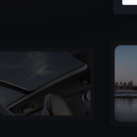
À partir de
4
par mois