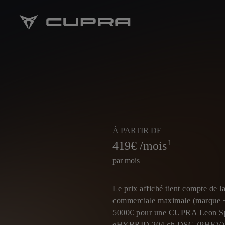
À PARTIR DE
1
419
€ /mois
par mois
Le prix affiché tient compte de l
commerciale maximale (marque +
5000€ pour une CUPRA Leon Sp
eHYBRID 204 ch DSG (PHEV) 