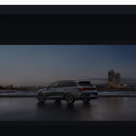
19
€ /mois
1