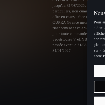
jusqu'au 31/08/2026. Offre réser
particuliers, non cumulable avec 
Nous
offre en cours, chez tous les Dis
Pour a
CUPRA (France métropolitaine) 
aident 
financement et valable jusqu’au
affiche
pour toute commande d’une C
contenu
Sportstourer V eHYBRID 204 
pleinem
passée avant le 31/08/2026 et liv
sur « G
31/01/2027.
notre P