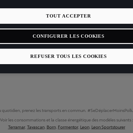
TOUT ACCEPTER
CONFIGURER LES COOKIES
REFUSER TOUS LES COOKIES
 quotidien, prenez les transports en commun. #SeDéplacerMoinsPoll
Voir les consommations et la classe énergétique des modèles suivants 
Terramar
,
Tavascan
,
Born
,
Formentor
,
Leon
,
Leon Sportstourer