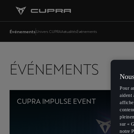
Événements
Univers CUPRA
Actualités
Événements
ÉVÉNEMENTS
Nous
Pour a
aident 
CUPRA IMPULSE EVENT
affiche
contenu
pleinem
sur « G
notre P