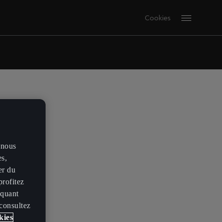
Cookies
 nous
es,
er du
profitez
iquant
 consultez
kies