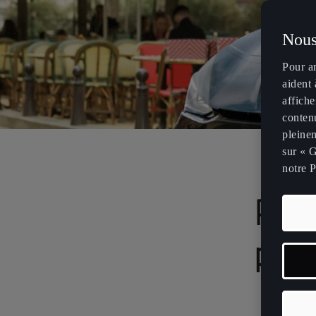
Nous
Pour a
aident 
affiche
contenu
pleinem
sur « G
notre P
Part
pâti