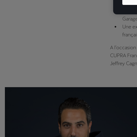
Ouvert
Le Che
Garage
Une ex
françai
A l’occasion
CUPRA France
Jeffrey Cagn