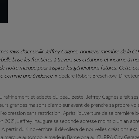
es ravis d’accueillir Jeffrey Cagnes, nouveau membre de la CU
belle brise les frontières à travers ses créations et incarne à mer
de notre marque pour inspirer les générations futures. Cette co
onc comme une évidence.
»
déclare Robert Breschkow, Directe
raffinement et adepte du beau zeste, Jeffrey Cagnes a fait ses
ieurs grandes maisons d’ampleur avant de prendre sa propre voie 
e l'expression sans restriction. Après l’ouverture de sa première 
en 2021, Jeffrey inaugure sa seconde adresse moins d’un an apr
 A partir du 4 novembre, il dévoilera de nouvelles créations excl
e la marque automobile made in Barcelona au CUPRA City Garage 