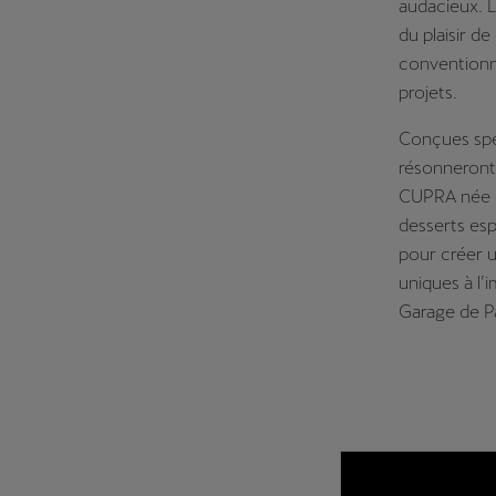
audacieux.
L
du plaisir 
conventionn
projets.
Conçues spéc
résonneront
CUPRA née en
desserts esp
pour créer u
uniques à l’
Garage de Pa