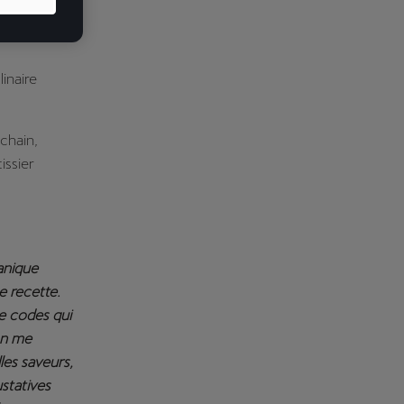
RA City
inaire
chain,
issier
canique
e recette.
de codes qui
on me
les saveurs,
ustatives