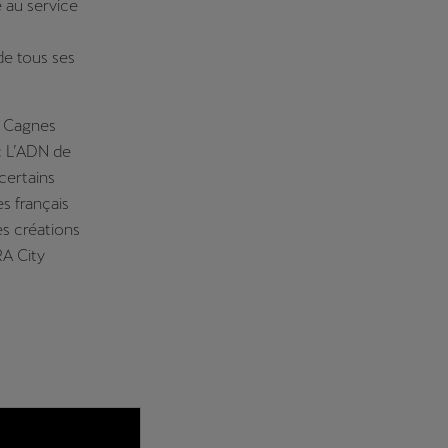
e au service
de tous ses
ey Cagnes
c L’ADN de
certains
s français
es créations
RA City