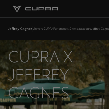
Jeffrey Cagnes
Univers CUPRA
Partenariats & Ambassadeurs
Jeffrey Cagn
CUPRA X
JEFFREY
CAGNES