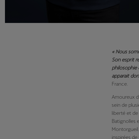
« Nous somm
Son esprit re
philosophie 
apparait d
France.
Amoureux du 
sein de plus
liberté et d
Batignolles 
Montorgueil.
inspirées d