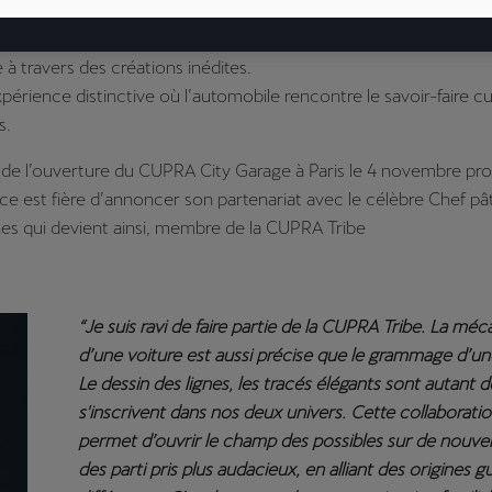
ure d'un flagship CUPRA à Paris en novembre 2023.
f Jeffrey Cagnes rejoint la CUPRA Tribe et fera rayonner le CUP
 à travers des créations inédites.
périence distinctive où l’automobile rencontre le savoir-faire cul
s.
 de l’ouverture du CUPRA City Garage à Paris le 4 novembre pro
 est fière d’annoncer son partenariat avec le célèbre Chef pât
es qui devient ainsi, membre de la CUPRA Tribe
“Je suis ravi de faire partie de la CUPRA Tribe. La mé
d’une voiture est aussi précise que le grammage d’un
Le dessin des lignes, les tracés élégants sont autant 
s'inscrivent dans nos deux univers. Cette collaborati
permet d’ouvrir le champ des possibles sur de nouvel
des parti pris plus audacieux, en alliant des origines g