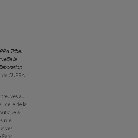
PRA Tribe.
veille la
llaboration
ur de CUPRA
 preuves au
: celle de la
boutique à
ès rue
usives
Paris.