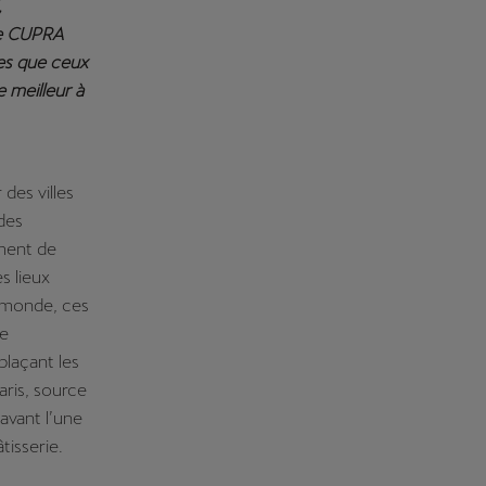
,
ipe CUPRA
es que ceux
e meilleur à
des villes
des
ment de
s lieux
u monde, ces
ne
plaçant les
aris, source
avant l’une
âtisserie.