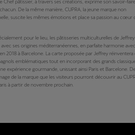
e Chef pâtissier,
à travers ses créations, exprime son savoir-fair
de chacun. De la même manière, CUPRA, la jeune marque non
elle, suscite les mêmes émotions et place sa passion au cœur 
ialement pour le lieu, les pâtisseries multiculturelles de Jeffr
 avec ses origines méditerranéennes, en parfaite harmonie ave
 2018 à Barcelone. La carte proposée par Jeffrey réinventera 
agnols emblématiques tout en incorporant des grands classique
ne expérience gourmande, unissant ainsi Paris et Barcelone. D
image de la marque que les visiteurs pourront découvrir au CUP
ris à partir de novembre prochain.