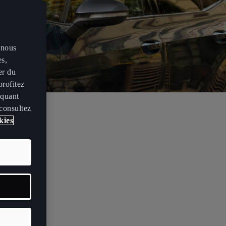
 nous
es,
er du
profitez
iquant
 consultez
kies