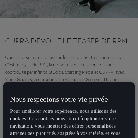
CUPRA DÉVOILE LE TEASER DE RPM
Que se passerait-il si, à l'avenir, les émotions étaient interdites ?
C'est l'intrigue de RPM, la nouvelle série de science-fiction
coproduite par Infinito Studios, Startling Media et CUPRA, avec
Vince Gerardis, co-producteur exécutif de Game of Thrones.
Actuellement en développement, la première saison comportera 11
épisodes. Un premier teaser a été dévoilé en exclusivité lors de
Nous respectons votre vie privée
l'événement numérique organisé pour fêter le troisième
anniversaire de la marque CUPRA.Created by Spanish Director,
Pour améliorer votre expérience, nous utilisons des
Screenwriter and Producer
Albert Uria
, with
Daniel Posada
writing
cookies. Ces cookies nous aident à optimiser votre
its first teaser,
RPM
is an exciting new Sci-Fi production, set in the
navigation, vous montrer des offres personnalisées,
year 2101: a time where emotions are forbidden and a group of
afficher des publicités adaptées à vos intérêts et vous