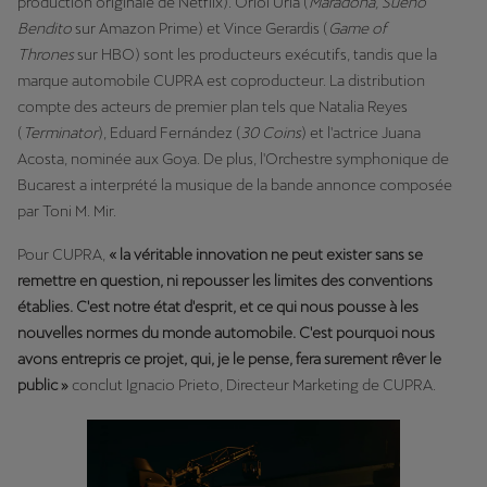
production originale de Netflix). Oriol Uría (
Maradona, Sueño
Bendito
sur Amazon Prime) et Vince Gerardis (
Game of
Thrones
sur HBO) sont les producteurs exécutifs, tandis que la
marque automobile CUPRA est coproducteur. La distribution
compte des acteurs de premier plan tels que Natalia Reyes
(
Terminator
), Eduard Fernández (
30 Coins
) et l'actrice Juana
Acosta, nominée aux Goya. De plus, l'Orchestre symphonique de
Bucarest a interprété la musique de la bande annonce composée
par Toni M. Mir.
Pour CUPRA,
« la véritable innovation ne peut exister sans se
remettre en question, ni repousser les limites des conventions
établies. C'est notre état d'esprit, et ce qui nous pousse à les
nouvelles normes du monde automobile. C'est pourquoi nous
avons entrepris ce projet, qui, je le pense, fera surement rêver le
public »
conclut Ignacio Prieto, Directeur Marketing de CUPRA.