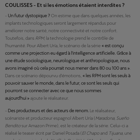
COULISSES - Et si les émotions étaient interdites ?
-
Un futur dystopique ?
On estime que dans quelques années, les
implants technologiques seront largement répandus pour
améliorer notre santé, notre connectivité et notre confort.
Toutefois, dans
RPM
, la technologie prend le contrôle de
l'humanité. Pour Albert Uría, le scénario de la série
« est conçu
comme une projection eu égard à l'intelligence artificielle. Grâce à
une étude sociologique, neurologique et anthropologique, nous
avons imaginé où cela pourrait nous mener dans 80 ou 100 ans »
.
Dans ce scénario dépourvu d'émotions,
« les RPM sont les seuls à
pouvoir sauver le monde, dans le futur, ce sont les seuls qui
pourront se connecter avec ce que nous sommes
aujourd'hui »
ajoute le réalisateur.
-
Des producteurs et des acteurs de renom.
Le réalisateur,
scénariste et producteur espagnol Albert Uría (
Maradona, Sueño
Bendito
sur Amazon Prime), est le créateur de la série. Celui-ci a
réalisé le teaser écrit par Daniel Posada (
El Chapo
and
Tijuana
, une