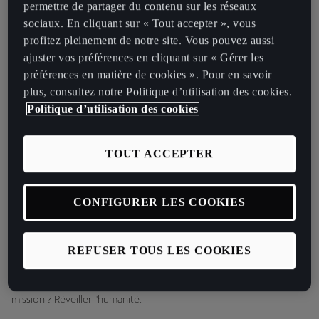
rebels bravely fight to reawaken humanity. As co-producers, we’re
permettre de partager du contenu sur les réseaux
able to offer a CUPRA-sneak peak of at what to expect.
sociaux. En cliquant sur « Tout accepter », vous
profitez pleinement de notre site. Vous pouvez aussi
ajuster vos préférences en cliquant sur « Gérer les
préférences en matière de cookies ». Pour en savoir
plus, consultez notre Politique d’utilisation des cookies.
Politique d’utilisation des cookies
TOUT ACCEPTER
-
Tours par minute.
En 2101, un nuage toxique plane au-dessus de
Barcelone. La ville est désormais un endroit sombre. Une obscurité
CONFIGURER LES COOKIES
également palpable dans la société : toutes les émotions ont été
interdites et sont contrôlées par une poignée d'élus. Cependant, un
groupe de rebelles rejette ces termes en bloc, et défie l'autorité à
REFUSER TOUS LES COOKIES
coups d'adrénaline. Ce sont les "RPM" qui utilisent des voitures d'un
autre temps pour participer à des courses clandestines. Leur
mission ? Réveiller l'humanité.