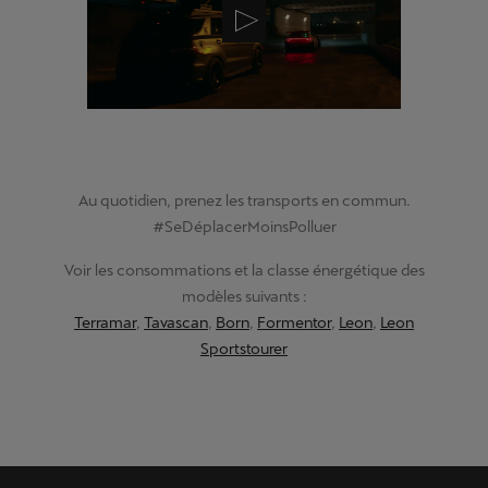
Au quotidien, prenez les transports en commun.
#SeDéplacerMoinsPolluer
Voir les consommations et la classe énergétique des
modèles suivants :
Terramar
,
Tavascan
,
Born
,
Formentor
,
Leon
,
Leon
Sportstourer