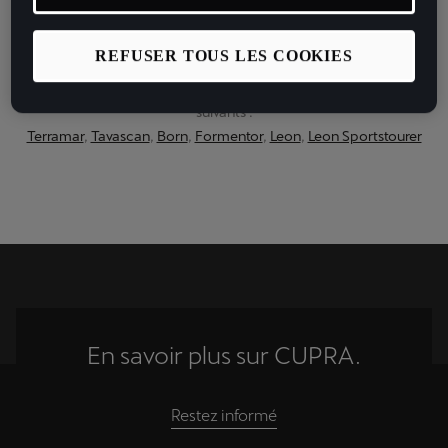
Au quotidien, prenez les transports en commun.
REFUSER TOUS LES COOKIES
#SeDéplacerMoinsPolluer
Voir les consommations et la classe énergétique des modèles
suivants :
Terramar
,
Tavascan
,
Born
,
Formentor
,
Leon
,
Leon Sportstourer
En savoir plus sur CUPRA.
Restez informé