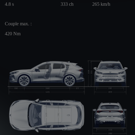
4.8
s
333
ch
265
km/h
Couple max. :
420
Nm