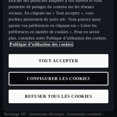
afficher des publicités adaptées à vos intérêts et vous
permettre de partager du contenu sur les réseaux
sociaux. En cliquant sur « Tout accepter », vous
profitez pleinement de notre site. Vous pouvez aussi
ajuster vos préférences en cliquant sur « Gérer les
préférences en matière de cookies ». Pour en savoir
plus, consultez notre Politique d’utilisation des cookies.
Politique d’utilisation des cookies
TOUT ACCEPTER
CONFIGURER LES COOKIES
Accélération (0 à 100 km/h) :
Puissance max. :
Vitesse max. :
REFUSER TOUS LES COOKIES
7.2
s
272
ch
220
km/h
Recharge DC :
Autonomie électrique :
Autonomie combinée :