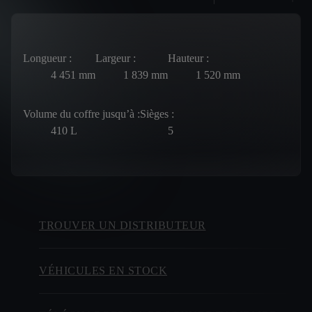
Longueur :
Largeur :
Hauteur :
4 451
mm
1 839
mm
1 520
mm
Volume du coffre jusqu’à :
Sièges :
410
L
5
TROUVER UN DISTRIBUTEUR
VÉHICULES EN STOCK