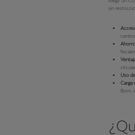
Elegir un C
sin restricci
Acceso
centro
Ahorro
fiscale
Ventaja
circula
Uso de
Carga 
Born, i
¿Qu