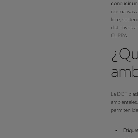
conducir u
normativas 
libre, soste
distintivos 
CUPRA.
¿Qué
amb
La DGT clasi
ambientales.
permiten ide
Etique