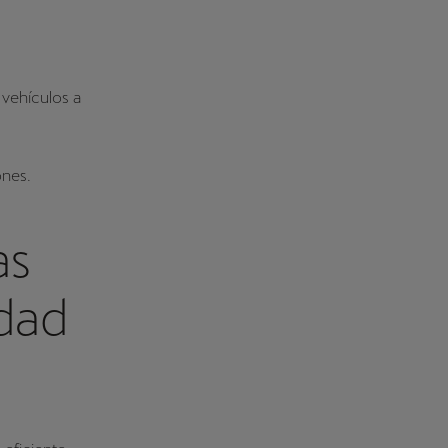
 vehículos a
ones.
as
dad