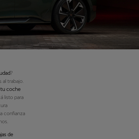
iudad
?
 al trabajo.
;
tu coche
á listo para
tura
la confianza
nos.
jas de