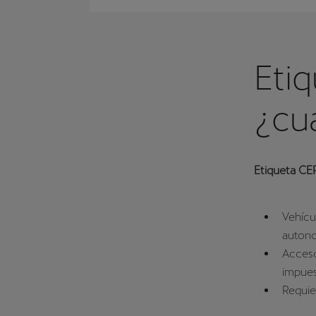
Eti
¿cuá
Etiqueta C
Vehícu
autono
Acceso
impues
Requie