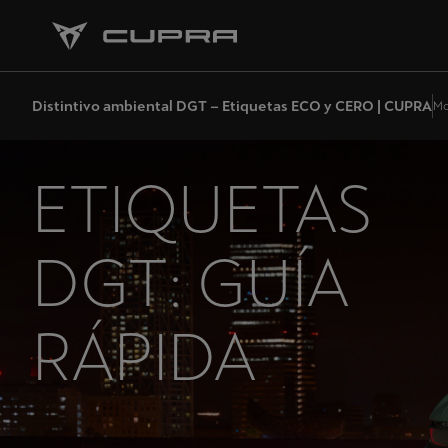
Distintivo ambiental DGT – Etiquetas ECO y CERO | CUPRA
Mo
ETIQUETAS
DGT: GUÍA
RÁPIDA