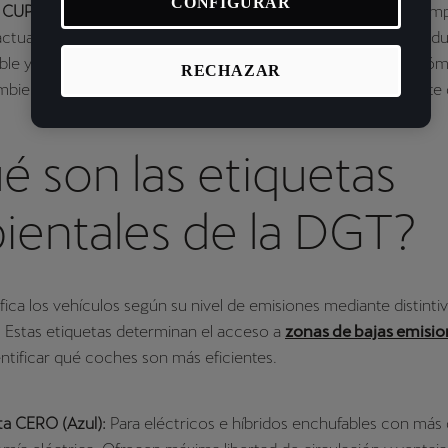
CONFIGURAR
n CUPRA con etiqueta ECO o CERO
. Estos coches no solo cump
actuales, sino que también te ofrecen una experiencia de cond
nible y adaptada a tu estilo de vida. Te invitamos a descubrir có
RECHAZAR
ambientales de la DGT pueden transformar tu día a día al volante
 son las etiquetas
ientales de la DGT?
fica los vehículos según su nivel de emisiones mediante distinti
 Estas etiquetas determinan el acceso a
zonas de bajas emisio
ntificar qué coches son más eficientes.
ta CERO (Azul):
Para eléctricos e híbridos enchufables con más