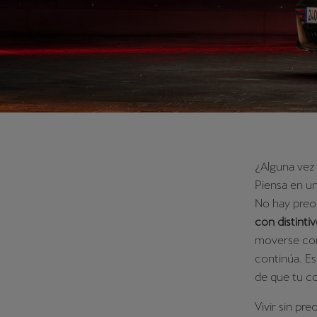
¿Alguna vez
Piensa en un
No hay preo
con distint
moverse con 
continúa. Es
de que tu co
Vivir sin pre