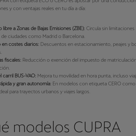
UPRA con etiqueta ECO o CERO es apostar por una conducción 
ones y con ventajas reales en tu día a día:
 libre a Zonas de Bajas Emisiones (ZBE):
Circula sin limitaciones 
 de ciudades como Madrid o Barcelona.
 en costes diarios:
Descuentos en estacionamiento, peajes y bo
s.
s fiscales:
Reducción o exención del impuesto de matriculación
ción.
l carril BUS-VAO:
Mejora tu movilidad en hora punta, incluso via
rápida y gran autonomía:
En modelos con etiqueta CERO como
deal para trayectos urbanos y viajes largos.
é modelos CUPRA