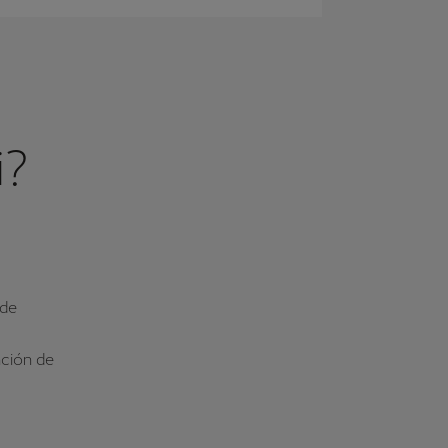
i?
 de
nción de