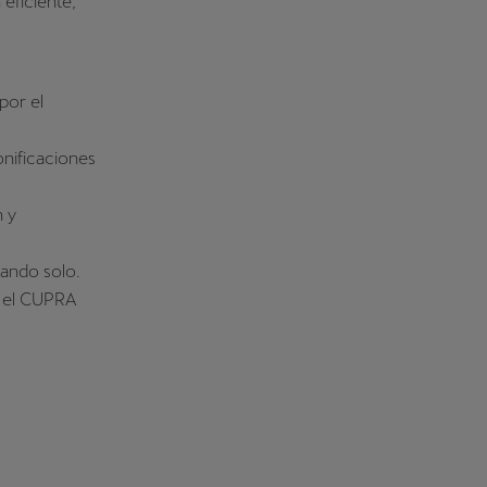
eficiente,
por el
nificaciones
 y
jando solo.
 el CUPRA