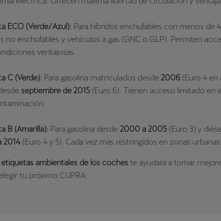
mía eléctrica. Ofrecen máxima libertad de circulación y ventajas
ta ECO (Verde/Azul):
Para híbridos enchufables con menos de 
os no enchufables y vehículos a gas (GNC o GLP). Permiten acc
ndiciones ventajosas.
ta C (Verde):
Para gasolina matriculados desde
2006
(Euro 4 en 
 desde
septiembre de 2015
(Euro 6). Tienen acceso limitado en 
ontaminación.
a B (Amarilla):
Para gasolina desde
2000 a 2005
(Euro 3) y diés
a 2014
(Euro 4 y 5). Cada vez más restringidos en zonas urbanas
s
etiquetas ambientales de los coches
te ayudará a tomar mejore
 elegir tu próximo CUPRA.