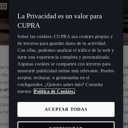
La Privacidad es un valor para
CUPRA
Sobre las cookies: CUPRA usa cookies propias y
de terceros para guardar datos de tu actividad.
Con ellas, podemos analizar el tráfico de la web y
darte una experiencia completa y personalizada.
Algunas cookies se comparten con terceros para
 te has preguntado cómo sería
conducir sin limitaciones en la c
mostrarte publicidad online más relevante. Puedes
 día cualquiera: sales de casa, te montas en tu coche y te diriges
aceptar, rechazar, o gestionarlas en el
cupaciones por zonas restringidas ni por multas por emisiones
configurador. ¿Quieres saber más? Consulta
ivo ambiental de la DGT —ya sea con etiqueta ECO o CERO—
est
nuestra
Política de Cookies.
libertad por la ciudad. Y cuando llega el fin de semana, la aven
capas hacia el campo o exploras un nuevo barrio, siempre con 
ACEPTAR TODAS
che es tan ágil y eficiente en carretera como en entornos urba
ocuparse por las restricciones de tráfico es solo una de las
venta