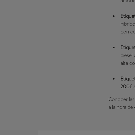
autono
Etique
híbrid
con co
Etique
diésel
alta c
Etiquet
2006 
Conocer la
a la hora de