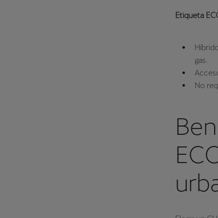
Etiqueta EC
Híbrid
gas.
Acceso
No req
Bene
ECO
urb