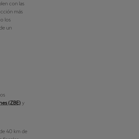
len con las
ucción más
mo los
 de un
vos
nes (ZBE)
y
 de 40 km de