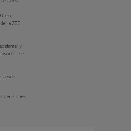
 fiscales.
40 km,
eder a ZBE
adelante) y
episodios de
el desde
.
s decisiones