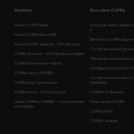
Modelos
Descubre CUPRA
Nuevo CUPRA Raval
Puntos de venta y tallere
ti
Nuevo CUPRA Born 2026
Beneficios CUPRA Approv
Nuevo CUPRA Tavascan - SUV eléctrico
Coches de ocasión en sto
CUPRA Terramar - SUV híbrido enchufable
Ofertas de coches nuevo
CUPRA Formentor e-Hybrid
Configura tu próximo CU
CUPRA León e-HYBRID
Coches nuevos en stock c
CUPRA León Sportstourer
inmediata
CUPRA Ateca - SUV compacto
CUPRA For Business
Gama CUPRA e-HYBRID - coches híbridos
Financiación CUPRA
enchufables
CUPRA SHOP
CUPRA Canarias