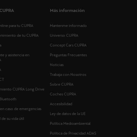
s CUPRA
Más información
 online para tu CUPRA
Mantenme informado
tenimiento de tu CUPRA
Universo CUPRA
a
Concept Cars CUPRA
nte y asistencia en
Preguntas Frecuentes
A
Noticias
A
Trabaja con Nosotros
CT
Sobre CUPRA
imiento CUPRA Long Drive
Coches CUPRA
Bluetooth
Accesibilidad
 en caso de emergencias
Ley de datos de la UE
 de su vida útil
Política Medioambiental
Política de Privacidad ADAS