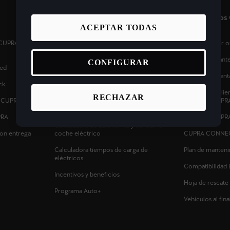
Coches Eléctricos e Híbridos
Propietario
ACEPTAR TODAS
s CUPRA cerca de
Planifica tu ruta - Estaciones de recarga
Pide cita taller
eléctrica
Calcula el man
CONFIGURAR
ed
Tarifas de carga para coches híbridos
enchufables y eléctricos
Ofertas Posvent
ck
Carga tu CUPRA en casa
Atención al clie
RECHAZAR
s CUPRA
carretera CUPR
Calculadora ahorro coche eléctrico
PRA
Manuales CUPR
Calculadora de autonomía y consumo
on entrega
coche eléctrico
CUPRA CONNE
Calculadora tiempos de carga de
Plan de manten
eléctricos
Compatibilidad 
Incentivos y beneficios
Hoja de rescate
Programa Auto+
Vehículos al final