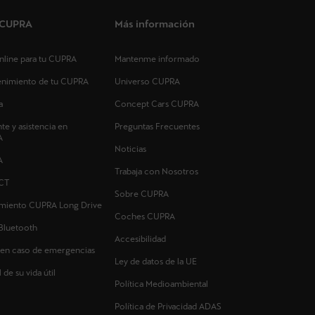
s CUPRA
Más información
 online para tu CUPRA
Mantenme informado
tenimiento de tu CUPRA
Universo CUPRA
a
Concept Cars CUPRA
nte y asistencia en
Preguntas Frecuentes
A
Noticias
A
Trabaja con Nosotros
CT
Sobre CUPRA
imiento CUPRA Long Drive
Coches CUPRA
Bluetooth
Accesibilidad
 en caso de emergencias
Ley de datos de la UE
 de su vida útil
Política Medioambiental
Política de Privacidad ADAS