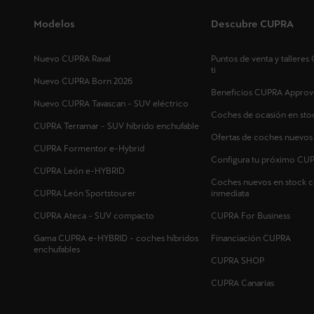
Modelos
Descubre CUPRA
Nuevo CUPRA Raval
Puntos de venta y tallere
ti
Nuevo CUPRA Born 2026
Beneficios CUPRA Approv
Nuevo CUPRA Tavascan - SUV eléctrico
Coches de ocasión en sto
CUPRA Terramar - SUV híbrido enchufable
Ofertas de coches nuevo
CUPRA Formentor e-Hybrid
Configura tu próximo CU
CUPRA León e-HYBRID
Coches nuevos en stock c
CUPRA León Sportstourer
inmediata
CUPRA Ateca - SUV compacto
CUPRA For Business
Gama CUPRA e-HYBRID - coches híbridos
Financiación CUPRA
enchufables
CUPRA SHOP
CUPRA Canarias