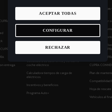
Coches Eléctricos e Híbridos
Propietario
ACEPTAR TODAS
s CUPRA cerca de
Planifica tu ruta - Estaciones de recarga
Pide cita taller
eléctrica
Calcula el man
CONFIGURAR
ed
Tarifas de carga para coches híbridos
enchufables y eléctricos
Ofertas Posvent
ck
Carga tu CUPRA en casa
Atención al clie
RECHAZAR
s CUPRA
carretera CUPR
Calculadora ahorro coche eléctrico
PRA
Manuales CUPR
Calculadora de autonomía y consumo
on entrega
coche eléctrico
CUPRA CONNE
Calculadora tiempos de carga de
Plan de manten
eléctricos
Compatibilidad 
Incentivos y beneficios
Hoja de rescate
Programa Auto+
Vehículos al final