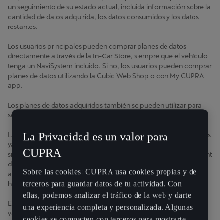
un seguimiento de su estado actual, incluida información sobre la
cantidad de datos adquirida, los datos consumidos y los datos
restantes.
Los usuarios principales pueden comprar planes de datos
directamente a través de la In-Car Store, siempre que el vehículo
tenga un NaviSystem incluido. Si no, los usuarios pueden comprar
planes de datos utilizando la Cubic Web Shop o con My CUPRA
app.
Los planes de datos adquiridos también se pueden utilizar para
servicios APN2, como medios online y radio por Internet.
La Privacidad es un valor para
La función de plan de datos es sumamente útil, ya que los clientes
ya no tienen que utilizar un punto de acceso Wifi desde su
CUPRA
smartphone para compartir datos con el sistema de Infotainment
del vehículo. Cuando se adquiere un plan de datos, el vehículo va
Sobre las cookies: CUPRA usa cookies propias y de
a tener su propia red, y toda la gestión del usuario conectado la
terceros para guardar datos de tu actividad. Con
hará el sistema de Infotainment con el uso de un código QR.
ellas, podemos analizar el tráfico de la web y darte
Esto tendrá muchas ventajas. Al no necesitar otra tarjeta SIM (el
una experiencia completa y personalizada. Algunas
vehículo ya tiene una tarjeta SIM integrada), el acceso a la red
cookies se comparten con terceros para mostrarte