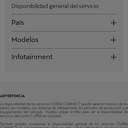
Disponibilidad general del servicio
País
Austria
Modelos
Bélgica
Born
Infotainment
Bulgaria
Fabricado a partir de 08/2022
Ateca
Sistema de radio
Suiza
Fabricado a partir de 34/2020
Navi System
Chequia
León
Fabricado a partir de 48/2020
Alemania
ADVERTENCIA
León Sportstourer
Dinamarca
La disponibilidad de los servicios CUPRA CONNECT puede variar en función de los
Fabricado a partir de 48/2020
países, los modelos, sus sistemas de Infotainment, los periodos de producción y el
equipamiento del vehículo. Puedes utilizar el filtro para ver la disponibilidad de
Formentor
Estonia
servicios del coche CUPRA en concreto.
Fabricado a partir de 48/2020
También puedes comprobar la disponibilidad general de los servicios CUPRA
España