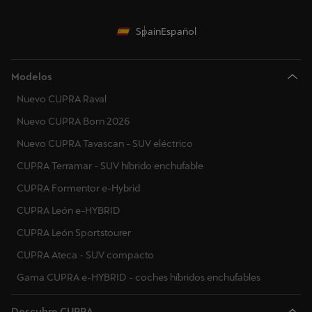
Países Bajos
Noruega
Spain
Español
Polonia
Modelos
Portugal
Nuevo CUPRA Raval
Suecia
Nuevo CUPRA Born 2026
Eslovaquia
Nuevo CUPRA Tavascan - SUV eléctrico
CUPRA Terramar - SUV híbrido enchufable
CUPRA Formentor e-Hybrid
CUPRA León e-HYBRID
CUPRA León Sportstourer
CUPRA Ateca - SUV compacto
Gama CUPRA e-HYBRID - coches híbridos enchufables
Descubre CUPRA