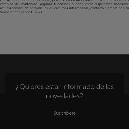
CONNECT en esta herramienta, pero es solo a título informativo. Se reservan los
Terramar
cambios de contenido. Algunas funciones pueden estar disponibles mediante
actualizaciones de software. Si quieres más información, contacta siempre con tu
Fabricado a partir de 35/2024
Finlandia
Servicio técnico de CUPRA.
Tavascan
Francia
Fabricado a partir de 01/2024
Reino Unido
Raval
Fabricado a partir de 15/2026
Croacia
Hungría
Irlanda
Italia
¿Quieres estar informado de las
Lituania
novedades?
Luxemburgo
Suscríbete
Letonia