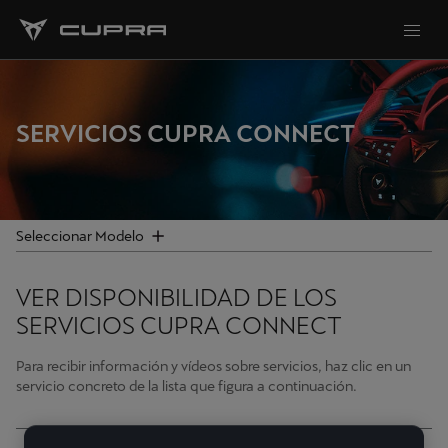
FILTROS
Seleccionar
SERVICIOS CUPRA CONNECT
Formentor
Born
Seleccionar Modelo
León Sportstourer
VER DISPONIBILIDAD DE LOS
Ateca
SERVICIOS CUPRA CONNECT
Tavascan
Para recibir información y vídeos sobre servicios, haz clic en un
servicio concreto de la lista que figura a continuación.
Terramar
León