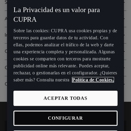
Seguridad y servicio
La Privacidad es un valor para
Personalización
CUPRA
Acceso remoto
Sobre las cookies: CUPRA usa cookies propias y de
Personalización Out Car con Connect Gen4
e-Manager
Infotainment Online
terceros para guardar datos de tu actividad. Con
ellas, podemos analizar el tráfico de la web y darte
Plan de datos
Modo Battery Care
Información del tráfico en línea
CUPRA CONNECT
una experiencia completa y personalizada. Algunas
cookies se comparten con terceros para mostrarte
Llamada de emergencia
Remote Climatization
Actualización de mapas en línea
publicidad online más relevante. Puedes aceptar,
Personalización
CUPRA CONNECT Plus
rechazar, o gestionarlas en el configurador. ¿Quieres
Llamada de avería
Horas de salida
Cálculo de la ruta en línea
saber más? Consulta nuestra
Política de Cookies.
Personalización Out Car con Connect Gen4
Información del tráfico en línea
CONNECT
Atención al cliente
Datos de conducción
Aparcamiento
Plan de datos
Cálculo de la ruta en línea
ACEPTAR TODAS
Personalización
Programación del servicio
Posición de aparcamiento
Gasolineras
Llamada de avería
Aparcamiento
Personalización Out Car con Connect Gen4
CONFIGURAR
Mantenimiento del vehículo en línea
Claxon e intermitentes
Estaciones de carga
Atención al cliente
Gasolineras
Plan de datos