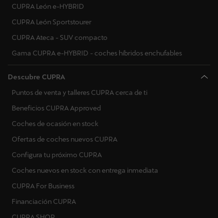
CUPRA León e-HYBRID
Carga en casa
Datos de conducción
Remote Climatization
CUPRA León Sportstourer
CUPRA Ateca - SUV compacto
Estado del vehículo
Horas de salida
Gama CUPRA e-HYBRID - coches híbridos enchufables
Informe sobre la salud del vehículo
Datos de conducción
Descubre CUPRA
Posición de aparcamiento
Puntos de venta y talleres CUPRA cerca de ti
Estado del vehículo
Beneficios CUPRA Approved
Claxon e intermitentes
Informe sobre la salud del vehículo
Coches de ocasión en stock
Bloqueo y desbloqueo remoto
Ofertas de coches nuevos CUPRA
Posición de aparcamiento
Configura tu próximo CUPRA
Alerta antirrobo
Claxon e intermitentes
Coches nuevos en stock con entrega inmediata
CUPRA For Business
Ventilación remota
Bloqueo y desbloqueo remoto
Financiación CUPRA
Calefacción auxiliar remota
Alerta antirrobo
CUPRA SHOP