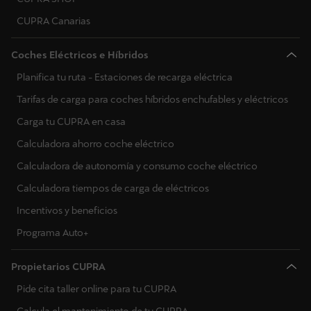
CUPRA Canarias
Actualización de mapas en línea
Ventilación remota
Coches Eléctricos e Híbridos
Importación de destinos en línea
Calefacción auxiliar remota
Planifica tu ruta - Estaciones de recarga eléctrica
Importación de rutas en línea
Tarifas de carga para coches híbridos enchufables y eléctricos
Información del tráfico en línea
Carga tu CUPRA en casa
Asistente de voz en línea
Actualización de mapas en línea
Calculadora ahorro coche eléctrico
Búsqueda en línea de PDI
Calculadora de autonomía y consumo coche eléctrico
Cálculo de la ruta en línea
Calculadora tiempos de carga de eléctricos
Radio por Internet
Aparcamiento
Incentivos y beneficios
Planificador de rutas EV
Programa Auto+
Gasolineras
Propietarios CUPRA
Solar charging
Estaciones de carga
Pide cita taller online para tu CUPRA
Protección de batería de bajo voltaje
Importación de destinos en línea