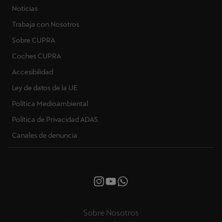
Actualización inalámbrica
Noticias
Trabaja con Nosotros
Carga pública
Sobre CUPRA
Carga en casa
Coches CUPRA
Accesibilidad
Park & Pay
Ley de datos de la UE
Remote Park Assist
Política Medioambiental
Política de Privacidad ADAS
Profiles & Timers
Canales de denuncia
Charging Map
Connected Travel Assist
Cupra App Store
Sobre Nosotros