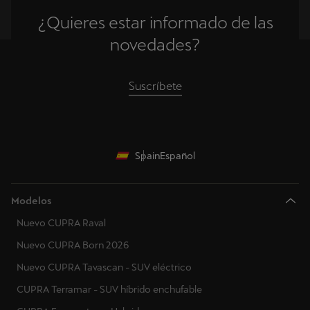
Reino Unido
¿Quieres estar informado de las
Gibraltar
novedades?
Grecia
Suscríbete
Croacia
Hungría
Irlanda
Spain
Español
Italia
Modelos
Lituania
Nuevo CUPRA Raval
Luxemburgo
Nuevo CUPRA Born 2026
Letonia
Nuevo CUPRA Tavascan - SUV eléctrico
CUPRA Terramar - SUV híbrido enchufable
Montenegro