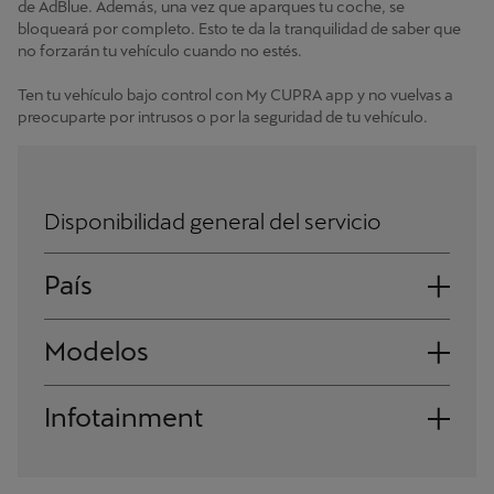
de AdBlue. Además, una vez que aparques tu coche, se
bloqueará por completo. Esto te da la tranquilidad de saber que
no forzarán tu vehículo cuando no estés.
Ten tu vehículo bajo control con My CUPRA app y no vuelvas a
preocuparte por intrusos o por la seguridad de tu vehículo.
Disponibilidad general del servicio
País
Andorra
Modelos
Albania
Born
Infotainment
Austria
Fabricado a partir de 08/2022
Ateca
Sistema de radio
Bosnia y Herzegovina
Fabricado a partir de 34/2020