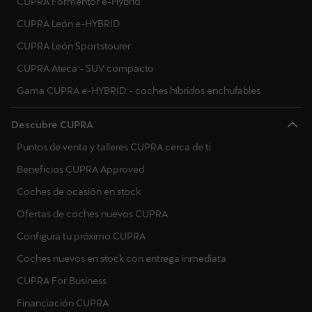
CUPRA Formentor e-Hybrid
Macedonia del Norte
CUPRA León e-HYBRID
Malta
CUPRA León Sportstourer
CUPRA Ateca - SUV compacto
Países Bajos
Gama CUPRA e-HYBRID - coches híbridos enchufables
Noruega
Descubre CUPRA
Polonia
Puntos de venta y talleres CUPRA cerca de ti
Portugal
Beneficios CUPRA Approved
Rumanía
Coches de ocasión en stock
Serbia
Ofertas de coches nuevos CUPRA
Configura tu próximo CUPRA
Suecia
Coches nuevos en stock con entrega inmediata
Eslovenia
CUPRA For Business
Eslovaquia
Financiación CUPRA