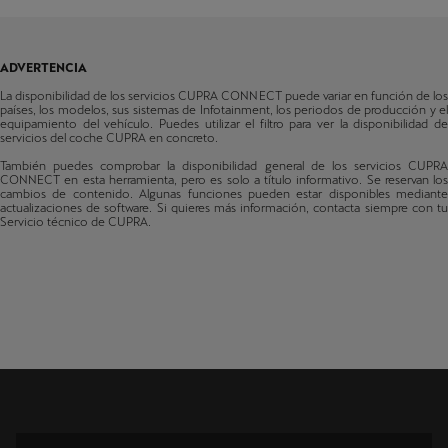
Navi System
Bélgica
León
Fabricado a partir de 48/2020
Bulgaria
ADVERTENCIA
León Sportstourer
Suiza
La disponibilidad de los servicios CUPRA CONNECT puede variar en función de los
Fabricado a partir de 48/2020
países, los modelos, sus sistemas de Infotainment, los periodos de producción y el
equipamiento del vehículo. Puedes utilizar el filtro para ver la disponibilidad de
Formentor
Chipre
servicios del coche CUPRA en concreto.
Fabricado a partir de 48/2020
También puedes comprobar la disponibilidad general de los servicios CUPRA
Chequia
CONNECT en esta herramienta, pero es solo a título informativo. Se reservan los
Terramar
cambios de contenido. Algunas funciones pueden estar disponibles mediante
actualizaciones de software. Si quieres más información, contacta siempre con tu
Fabricado a partir de 35/2024
Alemania
Servicio técnico de CUPRA.
Tavascan
Dinamarca
Fabricado a partir de 01/2024
Estonia
Raval
Fabricado a partir de 15/2026
España
Finlandia
Francia